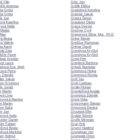
š Filip
Götz Jan
ošík Andreas
Gráfik Eliška
da Gréta
Graindová Karolína
da Gréta
Grajciar Jakub
ík Jan
Gratza Šimon
ová Kateřina
Graubner Dieter
rová Nella
Grava Giorgio
 Mattia
Grečner Cyril
Alan
Gregorová Silvia, Mgr., Ph.D
vá Beata
Grégr Martin
á Valérie
Greičius Ramunas
a Karel
Grénar David
old Zaja
Grendysa Kryštof
bčík Pavel
Grendysa Kryštof
jak Kristián
Grepl Petr
vá Laura
Greplová Barbora
ašová Eva, MgA
Griguš Stanislav
ková Petra
Grimmová Helga
k Zdeněk
Grimmová Renda
ier Jakub
Gróf Jan
on Grzegorz
Groh Ladislav
dík Jon
Grolig Florian
 Martin
Grombířová Amálie
vá Lívia
Gromnica Zdeněk
rovská Martina
Groot Vojta
t Martin
Grossmann Štěpán
on Saša
Grossová Denisa
er Jan
Groutskij Efim
erová Sofia
Gruber Moshe
eder Daniel
Grufík Miroslav
ler Fabian
Grun Erik
ošová Beata
Gruncl Vladimír
ošová Markéta
Grundman Jan
ner Helmut
Grünwald Orion