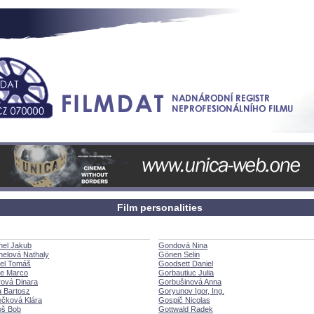
Film personalities
hel Jakub
Gondová Nina
elová Nathaly
Gönen Selin
iel Tom
Goodsett Daniel
e Marco
Gorbautiuc Julia
ová Dinara
Gorbušinová Anna
 Bartosz
Goryunov Igor, Ing.
ečková Klára
Gospič Nicolas
oš Bob
Gottwald Radek