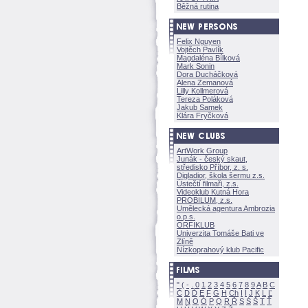
Běžná rutina
Felix Nguyen
Vojtěch Pavlík
Magdaléna Bílkov
Mark Sonin
Dora Ducháčkov
Alena Zemanov
Lilly Kollmerov
Tereza Polákov
Jakub Samek
Klára Fryčkov
ArtWork Group
Junák - český skaut,
středisko Příbor, z. s.
Digladior, škola šermu z.s.
Ústečtí filmaři, z.s.
Videoklub Kutná Hora
PROBILUM, z.s.
Umělecká agentura Ambrozia
o.p.s.
ORFIKLUB
Univerzita Tomáše Bati ve
Zlíně
Nízkoprahový klub Pacific
"
(
-
.
0
1
2
3
4
5
6
7
8
9
A
B
C
Č
D
Ď
E
F
G
H
Ch
I
Í
J
K
L
Ľ
M
N
O
Ó
P
Q
R
Ř
S
Ś
T
Ť