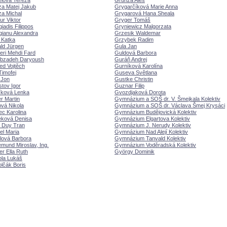
lová Tereza
Grunza Ale
a Matej Jakub
Grygarčíková Marie Anna
a Michal
Grygarová Hana Sheala
r Viktor
Gryger Tom
iadis Filippos
Gryniewicz Malgorzata
ianu Alexandra
Grzesik Waldemar
i Katka
Grzybek Radim
ld Jürgen
Gula Jan
ri Mehdi Fard
Guldová Barbora
ibzadeh Daryoush
Guráň Andrej
ied Vojtěch
Gurníková Karolína
Timofej
Guseva Světlana
 Jon
Gustke Christin
stov Igor
Guznar Filip
íková Lenka
Gvozdjaková Dorota
r Martin
Gymnázium a SOŠ dr. V. Šmejkala Kolektiv
vá Nikola
Gymnázium a SOŠ dr. Václava Šmej Krysáci
ec Karolina
Gymnázium Budějovická Kolektiv
eková Denisa
Gymnázium Elgartova Kolektiv
 Duy Tran
Gymnázium J. Nerudy Kolektiv
el Maria
Gymnázium Nad Alejí Kolektiv
lová Barbora
Gymnázium Tanvald Kolektiv
mund Miroslav, Ing.
Gymnázium Voděradská Kolektiv
er Ella Ruth
György Dominik
ola Luk
lčák Boris