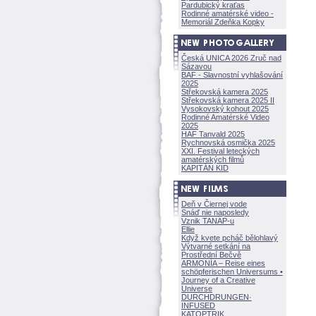
Pardubický kraťas
Rodinné amatérské video -
Memoriál Zdeňka Kopky
Česká UNICA 2026 Zruč nad
Sázavou
BAF - Slavnostní vyhlašování
2025
Střekovská kamera 2025
Střekovská kamera 2025 II
Vysokovský kohout 2025
Rodinné Amatérské Video
2025
HAF Tanvald 2025
Rychnovská osmička 2025
XXI. Festival leteckých
amatérských filmů
KAPITÁN KID
Deň v Čiernej vode
Snáď nie naposledy
Vznik TANAP-u
Ellie
Když kvete pcháč bělohlavý
Výtvarné setkání na
Prostřední Bečvě
ARMONÍA – Reise eines
schöpferisch
en Universums •
Journey of a Creative
Universe
DURCHDRUNGEN
·
INFUSED
KATOPTRIK