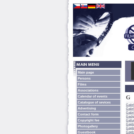
Main page
Persons
Films
Associations
G
Calendar of events
Catalogue of sevices
Gabr
Advertising
Gabrh
Gabr
Contact form
Gadg
Copyright fee
Gafur
Gajda
Photogallery
Gajd
Gajd
Guestbook