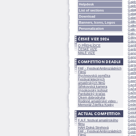
Gajdo
Helpdesk
Gajd
Galaj
List of sections
Galaj
Download
Galat
Gálik
Banners, Icons, Logos
Galle
Personalization
Gallo
Galo 
Gálo
Gálov
Gamb
O PŘEHLÍDCE
ČESKÉ VIZE
Ganb
MALÉ VIZE
Gano
Ganob
Gápo
Garg
FAF - Festival Ambroziádních
Garlí
Filmů
Gatě
Rychnovská osmička
Gaval
Festival leteckých
Gawr
amatérských filmů
Gaz
Střekovská kamera
Gažar
Vysokovský kohout
Gažio
Pardubický kraťas
Geba
Okem dobrodruha
Geber
Rodinné amatérské video -
Gede
Memoriál Zdeňka Kopky
Geisl
Geisl
Geiss
F.A.F. festival amatérského
Geiss
filmu
Gejd
HAH Dolná Strehov
Gejd
FAF - Festival Ambroziádních
Geld
Filmů