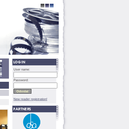
User name:
Password:
New reader registration!