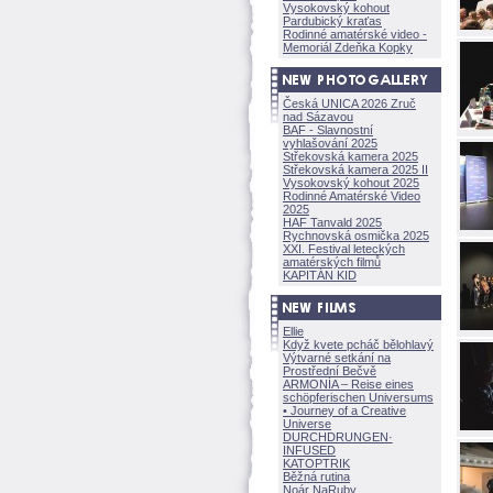
Vysokovský kohout
Pardubický kraťas
Rodinné amatérské video -
Memoriál Zdeňka Kopky
Česká UNICA 2026 Zruč
nad Sázavou
BAF - Slavnostní
vyhlašování 2025
Střekovská kamera 2025
Střekovská kamera 2025 II
Vysokovský kohout 2025
Rodinné Amatérské Video
2025
HAF Tanvald 2025
Rychnovská osmička 2025
XXI. Festival leteckých
amatérských filmů
KAPITÁN KID
Ellie
Když kvete pcháč bělohlavý
Výtvarné setkání na
Prostřední Bečvě
ARMONÍA – Reise eines
schöpferisch
en Universums
• Journey of a Creative
Universe
DURCHDRUNGEN
·
INFUSED
KATOPTRIK
Běžná rutina
Noár NaRuby