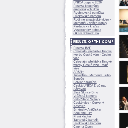
UNICA Lugano 2026
Festival leteckých
amatérských filmů
Rychnovská osmička
Střekovská kamera
Rodinné amatérské video -
Memoriál Zdeňka Kopky
Pardubický kraťas
Vysokovský kohout
Okem dobrodruha
Festival BAF
Celostátní přehlídka filmové
tvorby České vize - České
vize
Celostátní přehlídka filmové
tvorby České vize - Malé
vize
ARSfilm
Juniorfilm - Memoriál Jiřího
Beneše
Folklór a tradície
Česká UNICA Zruč nad
Sázavou
Zlaté Slunce Brno
Vrážská kamera
VideoStage Svitavy
České vize - Červený
Kostelec
Brněnský AntiOskar
Book the Film
První klapka
Tatranský kamzík
Střekovská kamera
Cinema Open