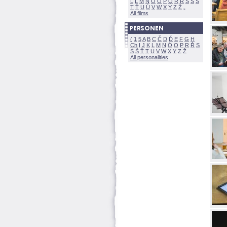
L
Ľ
M
N
O
Ó
P
Q
R
Ř
S
Ś
T
Ť
U
Ú
V
W
X
Y
Z
All films
(
1
5
A
B
C
Č
D
Ď
E
F
G
H
Ch
I
J
K
L
M
N
Ó
O
P
R
Ř
S
Ś
Ť
T
U
V
W
X
Y
Z
All personalities