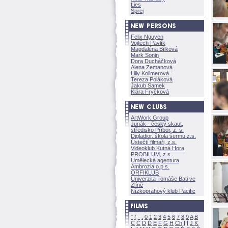
Lies
Sprej
Felix Nguyen
Vojtěch Pavlík
Magdaléna Bílkov
Mark Sonin
Dora Ducháčkov
Alena Zemanov
Lilly Kollmerov
Tereza Polákov
Jakub Samek
Klára Fryčkov
ArtWork Group
Junák - český skaut,
středisko Příbor, z. s.
Digladior, škola šermu z.s.
Ústečtí filmaři, z.s.
Videoklub Kutná Hora
PROBILUM, z.s.
Umělecká agentura
Ambrozia o.p.s.
ORFIKLUB
Univerzita Tomáše Bati ve
Zlíně
Nízkoprahový klub Pacific
"
(
-
.
0
1
2
3
4
5
6
7
8
9
A
B
C
Č
D
Ď
E
F
G
H
Ch
I
Í
J
K