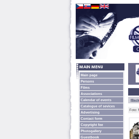
Main page
Persons
Films
Associations
Calendar of events
[Back
Catalogue of sevices
Foto: 
Advertising
Contact form
Copyright fee
Photogallery
Guestbook