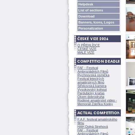
Helpdesk
List of sections
Download
Banners, Icons, Logos
Personalization
O PŘEHLÍDCE
ČESKÉ VIZE
MALÉ VIZE
FAF - Festival
Ambroziádních Filmů
Rychnovská osmička
Festival leteckých
amatérských filmů
Střekovská kamera
Vysokovský kohout
Pardubický kraťas
Okem dobrodruha
Rodinné amatérské video -
Memoriál Zdeňka Kopky
F.A.F. festival amatérského
filmu
HAH Dolná Strehov
FAF - Festival
Ambroziádních Filmů