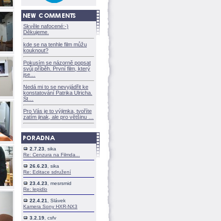
Skvěle nafocené:-)
Děkujeme.
kde se na tenhle film můžu
kouknout?
Pokusím se názorně popsat
svůj příběh. První film, který
jse
Nedá mi to se nevyjádřit ke
konstatování Patrika Ulricha.
St
Pro Vás je to výjimka, tvoříte
zatím jinak, ale pro většinu
2.7.23
, sika
Re: Cenzura na Filmda...
26.6.23
, sika
Re: Editace sdružení
23.4.23
, mesrsmid
Re: lepidlo
22.4.21
, Slávek
Kamera Sony HXR-NX3
3.2.19
, csfv