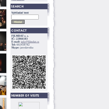
Vyhľadať text
FILMDAT z. s.
IČ: 22866183
E-mail:
info@filmdat.cz
Tel:
602458782
Skype:
jaroslavsika