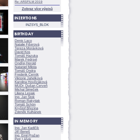
Re: ARSFILM 2019
Zobraz více výpisů
INZSYS_BLOK
Denis Laco
Natalie Fišerov
Tereza Morávkov
David Kos
Tomáš Hazuka
Marek Fedrsel
Ondřej Herold
Nataniel Milota
Tomáš Ondra
Frederik Černík
Viktorie Jahelkov
Karolina Hovězákov
MUDr. Dušan Červeň
Michal Šimeček
Liliana Lesiak
Ing. Jan Štok
Roman Rakytiak
Tomáš Schön
Kryštof Březina
Zdeněk Kulhánek
Ing. Jan Kadlčík
Jiří Bene
Ing. Emil Pražan
Petr Lášek