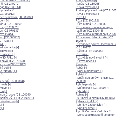
Ospective [CZ 080058]
Running sushi [-]
nš [CZ 240079]
Rusák [CZ 150058]
nge [CZ 230144]
Ruská revoluce [-]
priatelia [-]
Rutinní připrava koně [CZ 2100
[CZ 160013]
Ruvja a Morena [-]
nce s makom [SK 080008]
Ruže [-]
ent [-]
Růže [CZ 100172]
érka [CZ 190169]
Růže a meč [CZ 160082]
os [CZ 250025]
Růže a meč - veselé scény z
os [CZ 070139]
natáčení [CZ 130043]
va zkáza [-]
Růže a meč intermezzo [CZ 13
ovo [CZ 060002]
Růže a meč, hlavní trailer [CZ
s Track [-]
160087]
rd [-]
Růžencová pouť v Uherském B
rd Wohanka [-]
[CZ 120172]
rdovo jaro [-]
Ruženka [SK 190002]
e Janeiro [-]
Růženka [-]
AND FALL [-]
Ružová je nová modrá [-]
j nově! [CZ 070131]
Růžové brýle [-]
 prvý trip [SK 070012]
Rwanda [-]
ký boj [-]
Rybár [-]
no (Návrat) [-]
Rybár a monštrum [-]
 [-]
Rybári [-]
 [-]
Rybáři jsou správní chlapi [CZ
o! 5 dílů [CZ 030046]
250083]
ovie [-]
Rybí legendy [-]
ovie [-]
Rybí polévka [CZ 160057]
ip [-]
Rybí trh [-]
nson Crusoe [CZ 100040]
Rybina [-]
nsonův VÝLET [CZ 100019]
RYBínovÝM okom [SK 190015]
rienteerung [-]
Rybka a žralok [-]
 [-]
Rybník v Jabkenicích [-]
 [-]
Rybník v zimě [-]
Rychlá Červená Karkulka [-]
Rychle a bezbolestně, aneb ten