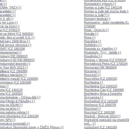
n [-]
Romantická vize [CZ 070016]
ie [-]
Romantický výbuch [-]
 DWA, TRZY [-]
Romeo a Julie [CZ 140124]
raglider [-]
Romeo a Julie tak trochu jinak [-
raglider [-]
Romeo a Julie? [-]
 3. díl [-]
Romský festival [-]
 for Love [-]
Ronnsperg - duše neodletěla [C
ie na život [-]
070006]
ta [CZ 070017]
Rook - Drop In [-]
t na štěstí [CZ 940001]
Rosalie [-]
tár: Ako si urobiť S.S. [-]
Rose [-]
ull káry 2008 Brno [-]
Rosnička [-]
ull versus slivovica [-]
Roštěnky [-]
RÁT [CZ 180108]
Rotunda sv. Kateřiny [-]
bogenengel [-]
Roubandy: T(y) - debile [-]
nsburg [DE 090002]
Roudmůví [-]
nsburg 6,50 [DE 880001]
Rovena + Verona [CZ 970014]
sburgské leporelo [-]
Rovnátková Petra [CZ 170024]
n Tour BVV 2013 [-]
Rovnorast [SK 960004]
ilitace [CZ 190095]
Roxanne [-]
ilitace plaváním [-]
Rozcestí [-]
iltační masáž [CZ 220005]
Rozcvička [CZ 240032]
erpretace [CZ 100168]
Rozhledna [-]
ma [-]
Rozhledna [CZ 020022]
ama [CZ 140113]
Rozhledna Čáp [CZ 190098]
ama [CZ 160052]
Rozhledny Brna a českého
ma Animánie – Očima dětí [-]
výcarska [-]
ma Filmári & Filmušky [-]
Rozhodnutí [CZ 110118]
ama na SŠUM [-]
Rozhovor [CZ 100070]
ma na ticho [-]
Rozchod [-]
ma našeho města [-]
Rozchod [CZ 160108]
mní přestávka [CZ 230128]
Rozkoš - Rescue 2013 [-]
my SPV [-]
Rozkošné putování na chodníč
strukce exponátů [-]
snů... [-]
strukce Slovenské strely v ČMŽO Přerov [-]
rozloučení [CZ 140100]