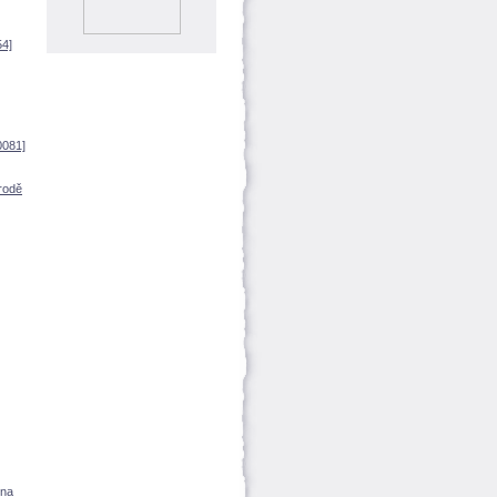
54]
0081]
rodě
 na