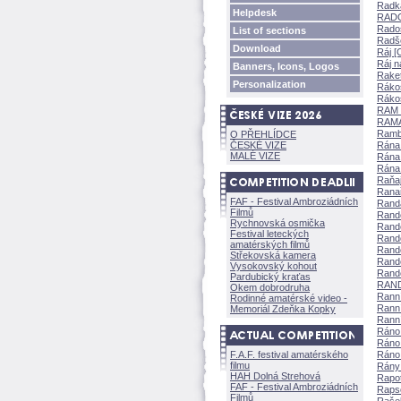
Radka
Helpdesk
RADO
Radost
List of sections
Radše
Download
Ráj [
Ráj n
Banners, Icons, Logos
Raket
Personalization
Rákos
Rákos
RAM 
RAMA
Rambo
O PŘEHLÍDCE
ČESKÉ VIZE
Rána 
MALÉ VIZE
Rána z
Rána z
Raňaj
Ranař
FAF - Festival Ambroziádních
Randa
Filmů
Rande
Rychnovská osmička
Rand
Festival leteckých
Rand
amatérských filmů
Rande
Střekovská kamera
Rande
Vysokovský kohout
Rand
Pardubický kraťas
RAND
Okem dobrodruha
Ranní
Rodinné amatérské video -
Ranní
Memoriál Zdeňka Kopky
Ranní
Ráno
Ráno 
F.A.F. festival amatérského
Ráno 
filmu
Rány 
HAH Dolná Strehov
Rapot
FAF - Festival Ambroziádních
Rapso
Filmů