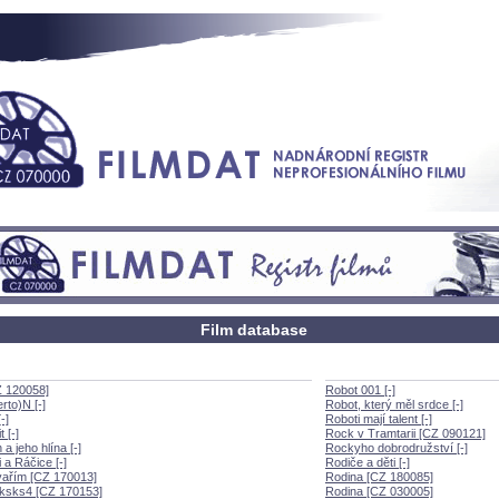
Film database
Z 120058]
Robot 001 [-]
rto)N [-]
Robot, který měl srdce [-]
-]
Roboti mají talent [-]
 [-]
Rock v Tramtarii [CZ 090121]
 a jeho hlína [-]
Rockyho dobrodružství [-]
 a Ráčice [-]
Rodiče a děti [-]
vařím [CZ 170013]
Rodina [CZ 180085]
ksks4 [CZ 170153]
Rodina [CZ 030005]