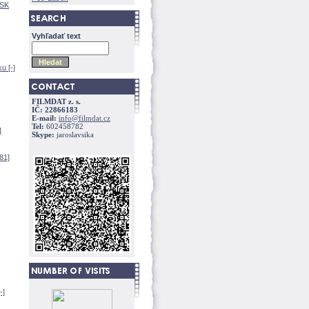
[SK
Vyhľadať text
u [-]
FILMDAT z. s.
IČ: 22866183
E-mail:
info@filmdat.cz
Tel:
602458782
]
Skype:
jaroslavsika
81]
-]