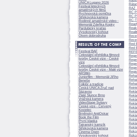
Rašeli
UNICA Lugano 2026
Rátan
Festival leteckých
RAZ,
amatérských filmů
RC Pa
Rychnovská osmička
RC Pa
Střekovská kamera
RC-TV
Rodinné amatérské video -
Ready
Memoriál Zdeňka Kopky
Reakc
Pardubický kraťas
Vysokovský kohout
Reali
Okem dobrodruha
Recep
Recep
Red B
Red B
Festival BAF
REFE
Celostátní přehlídka filmové
Regen
tvorby České vize - České
Rege
vize
Rege
Celostátní přehlídka filmové
Regen
tvorby České vize - Malé vize
Regio
ARSfilm
Rehab
Juniorfilm - Memoriál Jiřího
Rehab
Beneše
Rehab
Folklór a tradície
Reint
Česká UNICA Zruč nad
Sázavou
Rekla
Zlaté Slunce Brno
Rekl
Vrážská kamera
Rekl
VideoStage Svitavy
Rekla
České vize - Červený
Rekla
Kostelec
Rekl
Brněnský AntiOskar
Rekla
Book the Film
Rekla
První klapka
Rekla
Tatranský kamzík
Rekla
Střekovská kamera
Rekon
Cinema Open
Rekon
Vysokovský kohout