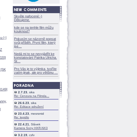
Skvěle nafocené:-)
]
Děkujeme.
kde se na tenhle film můžu
kouknout?
u [-]
Pokusím se názorně popsat
svůj příběh. První film, který
jse
CZ
Nedá mi to se nevyjádřit ke
020]
konstatování Patrika Ulricha.
St
Pro Vás je to výjimka, tvoříte
 [SK
zatím jinak, ale pro většinu
0149]
2.7.23
, sika
Re: Cenzura na Filmda...
Anny,
26.6.23
, sika
Re: Editace sdružení
]
23.4.23
, mesrsmid
Re: lepidlo
22.4.21
, Slávek
Kamera Sony HXR-NX3
3.2.19
, csfv