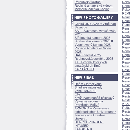
Pardubický kraťas
Rekon
Rodinné amatérské video -
Rekon
Memoriál Zdeňka Kopky
Relax
REME
Reme
Remin
Česká UNICA 2026 Zruč nad
Remin
Sázavou
Rensi
BAF - Slavnostní vyhlašování
Rentg
2025
Repor
Střekovská kamera 2025
Repor
Střekovská kamera 2025 II
Repor
Vysokovský kohout 2025
Repor
Rodinné Amatérské Video
Repor
2025
Repor
HAF Tanvald 2025
Rychnovská osmička 2025
Repo
XXI. Festival leteckých
Repor
amatérských filmů
Rescu
KAPITÁN KID
Reset
Reset
Reset
Reset
Deň v Čiernej vode
Reside
Snáď nie naposledy
Resta
Vznik TANAP-u
Restar
Ellie
Resta
Když kvete pcháč bělohlavý
Resta
Výtvarné setkání na
v Kou
Prostřední Bečvě
Rešta
ARMONÍA – Reise eines
Rešta
schöpferisch
en Universums •
Journey of a Creative
Retro
Universe
Retro
DURCHDRUNGEN
·
Retro 
INFUSED
Retrok
KATOPTRIK