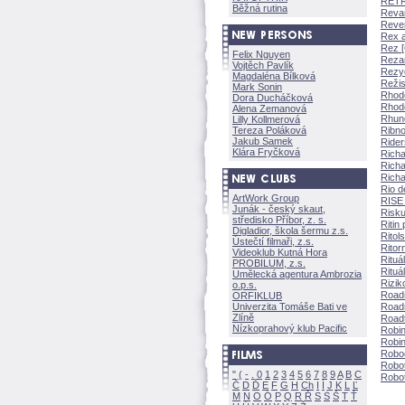
RETR
Běžná rutina
Reva
Reve
Rex a 
Rez 
Felix Nguyen
Reza
Vojtěch Pavlík
Rezyd
Magdaléna Bílkov
Režis
Mark Sonin
Rhod
Dora Ducháčkov
Rhod
Alena Zemanov
Rhuno
Lilly Kollmerov
Tereza Polákov
Ribn
Jakub Samek
Rider
Klára Fryčkov
Richa
Richa
Richa
Rio d
ArtWork Group
RISE 
Junák - český skaut,
Risku
středisko Příbor, z. s.
Ritin
Digladior, škola šermu z.s.
Ritols
Ústečtí filmaři, z.s.
Ritor
Videoklub Kutná Hora
Rituál
PROBILUM, z.s.
Rituál
Umělecká agentura Ambrozia
Rizik
o.p.s.
Roadm
ORFIKLUB
Univerzita Tomáše Bati ve
Roadm
Zlíně
Roadtr
Nízkoprahový klub Pacific
Robi
Robi
Roboo
Robot
"
(
-
.
0
1
2
3
4
5
6
7
8
9
A
B
C
Robot
Č
D
Ď
E
F
G
H
Ch
I
Í
J
K
L
Ľ
M
N
O
Ó
P
Q
R
Ř
S
Ś
T
Ť