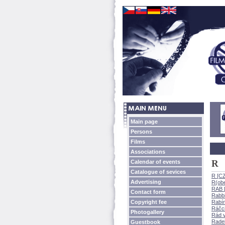
Main page
Persons
Films
Associations
R
Calendar of events
Catalogue of sevices
R [C
Advertising
R(obe
RAB [
Contact form
Rabbit
Copyright fee
Rabín
Ráčci
Photogallery
Rád 
Rade
Guestbook