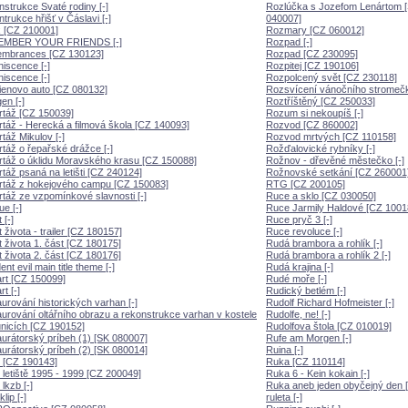
strukce Svaté rodiny [-]
Rozlúčka s Jozefom Lenártom 
trukce hřišť v Čáslavi [-]
040007]
 [CZ 210001]
Rozmary [CZ 060012]
MBER YOUR FRIENDS [-]
Rozpad [-]
mbrances [CZ 130123]
Rozpad [CZ 230095]
iscence [-]
Rozpitej [CZ 190106]
iscence [-]
Rozpolcený svět [CZ 230118]
enovo auto [CZ 080132]
Rozsvícení vánočního stromečk
en [-]
Roztříštěný [CZ 250033]
táž [CZ 150039]
Rozum si nekoupíš [-]
táž - Herecká a filmová škola [CZ 140093]
Rozvod [CZ 860002]
táž Mikulov [-]
Rozvod mrtvých [CZ 110158]
táž o řepařské drážce [-]
Rožďalovické rybníky [-]
táž o úklidu Moravského krasu [CZ 150088]
Rožnov - dřevěné městečko [-]
táž psaná na letišti [CZ 240124]
Rožnovské setkání [CZ 260001
rtáž z hokejového campu [CZ 150083]
RTG [CZ 200105]
táž ze vzpomínkové slavnosti [-]
Ruce a sklo [CZ 030050]
e [-]
Ruce Jarmily Haldové [CZ 1001
 [-]
Ruce pryč 3 [-]
 života - trailer [CZ 180157]
Ruce revoluce [-]
 života 1. část [CZ 180175]
Rudá brambora a rohlík [-]
 života 2. část [CZ 180176]
Rudá brambora a rohlík 2 [-]
nt evil main title theme [-]
Rudá krajina [-]
rt [CZ 150099]
Rudé moře [-]
t [-]
Rudický betlém [-]
urování historických varhan [-]
Rudolf Richard Hofmeister [-]
urování oltářního obrazu a rekonstrukce varhan v kostele
Rudolfe, ne! [-]
nicích [CZ 190152]
Rudolfova štola [CZ 010019]
urátorský príbeh (1) [SK 080007]
Rufe am Morgen [-]
urátorský príbeh (2) [SK 080014]
Ruina [-]
 [CZ 190143]
Ruka [CZ 110114]
 letiště 1995 - 1999 [CZ 200049]
Ruka 6 - Kein kokain [-]
lkzb [-]
Ruka aneb jeden obyčejný den [
lip [-]
ruleta [-]