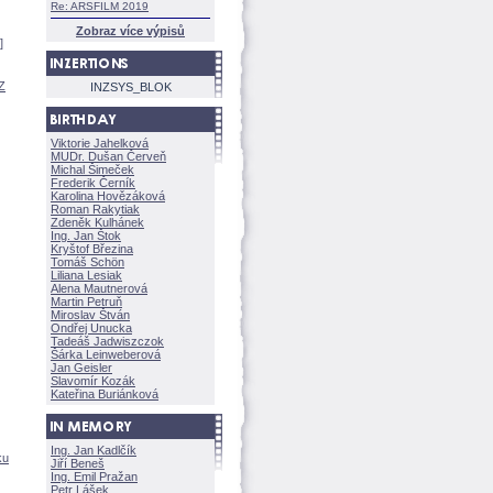
Re: ARSFILM 2019
Zobraz více výpisů
]
Z
INZSYS_BLOK
Viktorie Jahelkov
MUDr. Dušan Červeň
Michal Šimeček
Frederik Černík
Karolina Hovězákov
Roman Rakytiak
Zdeněk Kulhánek
Ing. Jan Štok
Kryštof Březina
Tomáš Schön
Liliana Lesiak
Alena Mautnerov
Martin Petruň
Miroslav Štván
Ondřej Unucka
Tadeáš Jadwiszczok
rka Leinweberov
Jan Geisler
Slavomír Kozák
Kateřina Buriánkov
Ing. Jan Kadlčík
ku
Jiří Bene
Ing. Emil Pražan
Petr Lášek