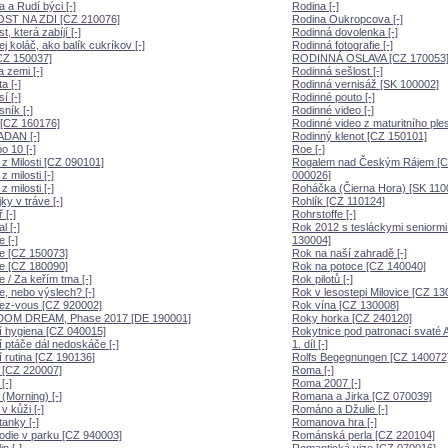
 a Rudí býci [-]
Rodina [-]
ST NA ZDI [CZ 210076]
Rodina Oukropcova [-]
, která zabíjí [-]
Rodinná dovolenka [-]
j koláč, ako balík cukríkov [-]
Rodinná fotografie [-]
CZ 150037]
RODINNÁ OSLAVA [CZ 170053
a zemi [-]
Rodinná sešlost [-]
a [-]
Rodinná vernisáž [SK 100002]
í [-]
Rodinné pouto [-]
ník [-]
Rodinné video [-]
[CZ 160176]
Rodinné video z maturitního ples
DAN [-]
Rodinný klenot [CZ 150101]
 10 [-]
Roe [-]
z Milosti [CZ 090101]
Rogalem nad Českým Rájem [
 milosti [-]
000026]
 milosti [-]
Roháčka (Čierna Hora) [SK 110
ky v tráve [-]
Rohlík [CZ 110124]
 [-]
Rohrstoffe [-]
l [-]
Rok 2012 s tesláckymi seniormi
 [-]
130004]
e [CZ 150073]
Rok na naší zahradě [-]
e [CZ 180090]
Rok na potoce [CZ 140040]
 / Za keřím tma [-]
Rok pilotů [-]
, nebo výslech? [-]
Rok v lesostepi Milovice [CZ 13
ez-vous [CZ 920002]
Rok vína [CZ 130008]
OM DREAM, Phase 2017 [DE 190001]
Roky horka [CZ 240120]
 hygiena [CZ 040015]
Rokytnice pod patronací svaté 
 ptáče dál nedoskáče [-]
1. díl [-]
 rutina [CZ 190136]
Rolfs Begegnungen [CZ 140072
 [CZ 220007]
Roma [-]
[-]
Roma 2007 [-]
(Morning) [-]
Romana a Jirka [CZ 070039]
v kůži [-]
Románo a Džulie [-]
anky [-]
Romanova hra [-]
die v parku [CZ 940003]
Románská perla [CZ 220104]