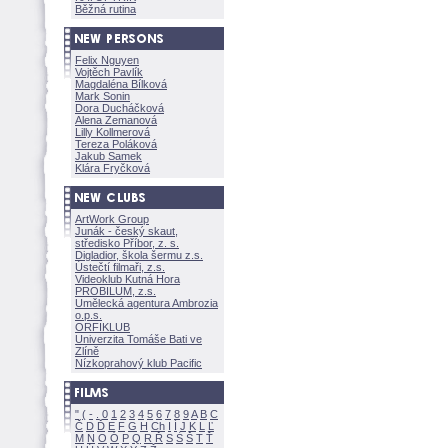
Běžná rutina
Felix Nguyen
Vojtěch Pavlík
Magdaléna Bílkov
Mark Sonin
Dora Ducháčkov
Alena Zemanov
Lilly Kollmerov
Tereza Polákov
Jakub Samek
Klára Fryčkov
ArtWork Group
Junák - český skaut,
středisko Příbor, z. s.
Digladior, škola šermu z.s.
Ústečtí filmaři, z.s.
Videoklub Kutná Hora
PROBILUM, z.s.
Umělecká agentura Ambrozia
o.p.s.
ORFIKLUB
Univerzita Tomáše Bati ve
Zlíně
Nízkoprahový klub Pacific
"
(
-
.
0
1
2
3
4
5
6
7
8
9
A
B
C
Č
D
Ď
E
F
G
H
Ch
I
Í
J
K
L
Ľ
M
N
O
Ó
P
Q
R
Ř
S
Ś
T
Ť