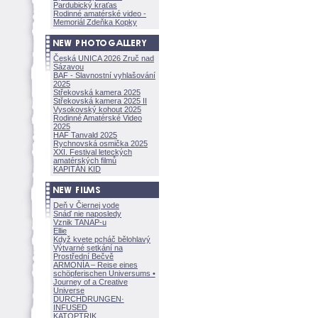
Pardubický kraťas
Rodinné amatérské video -
Memoriál Zdeňka Kopky
Česká UNICA 2026 Zruč nad
Sázavou
BAF - Slavnostní vyhlašování
2025
Střekovská kamera 2025
Střekovská kamera 2025 II
Vysokovský kohout 2025
Rodinné Amatérské Video
2025
HAF Tanvald 2025
Rychnovská osmička 2025
XXI. Festival leteckých
amatérských filmů
KAPITÁN KID
Deň v Čiernej vode
Snáď nie naposledy
Vznik TANAP-u
Ellie
Když kvete pcháč bělohlavý
Výtvarné setkání na
Prostřední Bečvě
ARMONÍA – Reise eines
schöpferisch
en Universums •
Journey of a Creative
Universe
DURCHDRUNGEN
·
INFUSED
KATOPTRIK