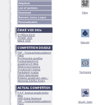
Helpdesk
List of sections
Download
Filmy
Banners, Icons, Logos
Personalization
O PŘEHLÍDCE
ČESKÉ VIZE
MALÉ VIZE
Návody
FAF - Festival Ambroziádních
Filmů
Rychnovská osmička
Festival leteckých
amatérských filmů
Střekovská kamera
Vysokovský kohout
Technick
Pardubický kraťas
Okem dobrodruha
Rodinné amatérské video -
Memoriál Zdeňka Kopky
F.A.F. festival amatérského
filmu
HAH Dolná Strehov
FAF - Festival Ambroziádních
Veselý Jelen
Filmů