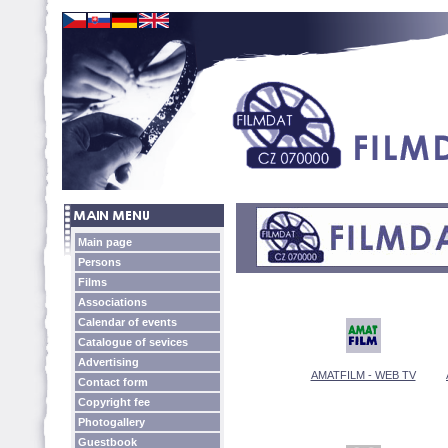
Main page
Persons
Films
Associations
Calendar of events
Catalogue of sevices
Advertising
AMATFILM - WEB TV
Contact form
Copyright fee
Photogallery
Guestbook