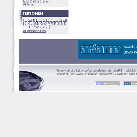
U
Ú
V
W
X
Y
Z
All films
(
1
5
A
B
C
Č
D
Ď
E
F
G
H
Ch
I
J
K
L
M
N
Ó
O
P
R
Ř
S
Ś
Ť
T
U
V
W
X
Y
Z
All personalities
Tento web site byl vytvořen prostřednictvím
phpRS
- redakční
produktů, firem apod. mohou být ochrannými známkami nebo r