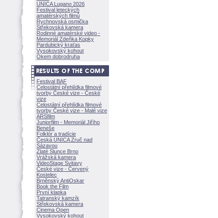
UNICA Lugano 2026
Festival leteckých
amatérských filmů
Rychnovská osmička
Střekovská kamera
Rodinné amatérské video -
Memoriál Zdeňka Kopky
Pardubický kraťas
Vysokovský kohout
Okem dobrodruha
Festival BAF
Celostátní přehlídka filmové
tvorby České vize - České
vize
Celostátní přehlídka filmové
tvorby České vize - Malé vize
ARSfilm
Juniorfilm - Memoriál Jiřího
Beneše
Folklór a tradície
Česká UNICA Zruč nad
Sázavou
Zlaté Slunce Brno
Vrážská kamera
VideoStage Svitavy
České vize - Červený
Kostelec
Brněnský AntiOskar
Book the Film
První klapka
Tatranský kamzík
Střekovská kamera
Cinema Open
Vysokovský kohout