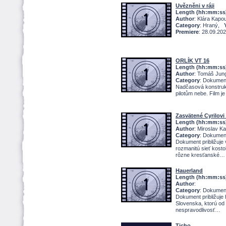
Uvězněni v ráji
Length (hh:mm:ss
Author
: Klára Kapo
Category
: Hraný,
Premiere
: 28.09.20
ORLÍK VT 16
Length (hh:mm:ss
Author
: Tomáš Jun
Category
: Dokume
Nadčasová konstrukc
pilotům nebe. Film je 
Zasvätené Cyrilovi
Length (hh:mm:ss
Author
: Miroslav K
Category
: Dokume
Dokument približuje
rozmanitú sieť kost
rôzne kresťanské
Hauerland
Length (hh:mm:ss
Author
:
Category
: Dokume
Dokument približuje 
Slovenska, ktorú od 
nespravodlivosť
Ticho