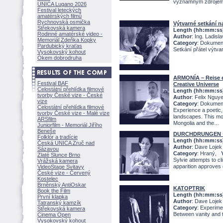
významným zdrojem 
UNICA Lugano 2026
Festival leteckých
amatérských filmů
Rychnovská osmička
Výtvarné setkání n
Střekovská kamera
Length (hh:mm:ss
Rodinné amatérské video -
Author
: Ing. Ladisl
Memoriál Zdeňka Kopky
Category
: Dokume
Pardubický kraťas
Setkání přátel výtv
Vysokovský kohout
Okem dobrodruha
ARMONÍA – Reise e
Festival BAF
Creative Universe
Celostátní přehlídka filmové
Length (hh:mm:ss
tvorby České vize - České
Author
: Felix Nguy
vize
Category
: Dokume
Celostátní přehlídka filmové
Experience a poetic,
tvorby České vize - Malé vize
landscapes. This mo
ARSfilm
Mongolia and the
Juniorfilm - Memoriál Jiřího
Beneše
DURCHDRUNGEN ·
Folklór a tradície
Length (hh:mm:ss
Česká UNICA Zruč nad
Author
: Dave Lojek
Sázavou
Category
: Hraný,
Zlaté Slunce Brno
Sylvie attempts to c
Vrážská kamera
apparition approves 
VideoStage Svitavy
České vize - Červený
Kostelec
Brněnský AntiOskar
KATOPTRIK
Book the Film
Length (hh:mm:ss
První klapka
Author
: Dave Lojek
Tatranský kamzík
Category
: Experim
Střekovská kamera
Between vanity and 
Cinema Open
Vysokovský kohout