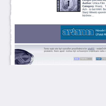
Length (hh:mm:ss
Author
: Urtica Film
Category
: Hraný,
Ach - to bol HAH. Bol
Starý Winetú spomína
bizónov
Tento web site byl vytvořen prostřednictvím
phpRS
- redakční
produktů, firem apod. mohou být ochrannými známkami nebo r