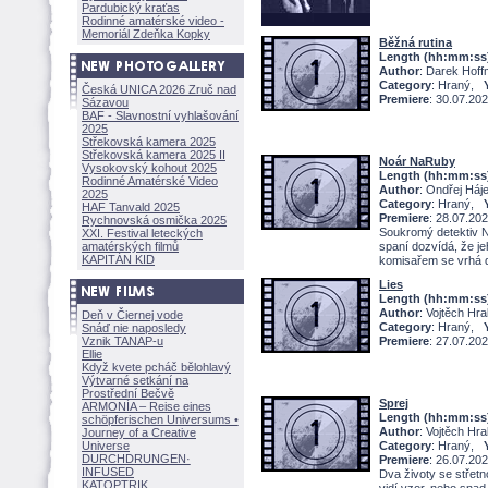
Pardubický kraťas
Rodinné amatérské video -
Memoriál Zdeňka Kopky
Běžná rutina
Length (hh:mm:ss
Author
: Darek Hof
Category
: Hraný,
Česká UNICA 2026 Zruč nad
Premiere
: 30.07.20
Sázavou
BAF - Slavnostní vyhlašování
2025
Střekovská kamera 2025
Střekovská kamera 2025 II
Noár NaRuby
Vysokovský kohout 2025
Length (hh:mm:ss
Rodinné Amatérské Video
Author
: Ondřej Háj
2025
Category
: Hraný,
HAF Tanvald 2025
Premiere
: 28.07.20
Rychnovská osmička 2025
Soukromý detektiv 
XXI. Festival leteckých
amatérských filmů
spaní dozvídá, že j
KAPITÁN KID
komisařem se vrhá
Lies
Length (hh:mm:ss
Author
: Vojtěch Hr
Deň v Čiernej vode
Category
: Hraný,
Snáď nie naposledy
Vznik TANAP-u
Premiere
: 27.07.20
Ellie
Když kvete pcháč bělohlavý
Výtvarné setkání na
Prostřední Bečvě
Sprej
ARMONÍA – Reise eines
Length (hh:mm:ss
schöpferisch
en Universums •
Author
: Vojtěch Hr
Journey of a Creative
Universe
Category
: Hraný,
DURCHDRUNGEN
·
Premiere
: 26.07.20
INFUSED
Dva životy se střet
KATOPTRIK