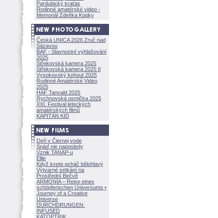
Pardubický kraťas
Rodinné amatérské video -
Memoriál Zdeňka Kopky
Česká UNICA 2026 Zruč nad
Sázavou
BAF - Slavnostní vyhlašování
2025
Střekovská kamera 2025
Střekovská kamera 2025 II
Vysokovský kohout 2025
Rodinné Amatérské Video
2025
HAF Tanvald 2025
Rychnovská osmička 2025
XXI. Festival leteckých
amatérských filmů
KAPITÁN KID
Deň v Čiernej vode
Snáď nie naposledy
Vznik TANAP-u
Ellie
Když kvete pcháč bělohlavý
Výtvarné setkání na
Prostřední Bečvě
ARMONÍA – Reise eines
schöpferisch
en Universums •
Journey of a Creative
Universe
DURCHDRUNGEN
·
INFUSED
KATOPTRIK