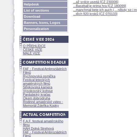
...až srdce usedá [CZ 230006]
Helpdesk
...Baseball je prima hra [CZ 180099]
...manchmal bete ich auch (... někdy se i 
List of sections
...těch 920 kroků [CZ 070133]
Download
Banners, Icons, Logos
Personalization
O PŘEHLÍDCE
ČESKÉ VIZE
MALÉ VIZE
FAF - Festival Ambroziádních
Filmů
Rychnovská osmička
Festival leteckých
amatérských filmů
Střekovská kamera
Vysokovský kohout
Pardubický kraťas
Okem dobrodruha
Rodinné amatérské video -
Memoriál Zdeňka Kopky
F.A.F. festival amatérského
filmu
HAH Dolná Strehov
FAF - Festival Ambroziádních
Filmů