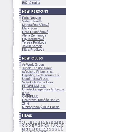
Běžná rutina
Felix Nguyen
Vojtěch Pavlík
Magdaléna Bílkov
Mark Sonin
Dora Ducháčkov
Alena Zemanov
Lilly Kollmerov
Tereza Polákov
Jakub Samek
Klára Fryčkov
ArtWork Group
Junák - český skaut,
středisko Příbor, z. s.
Digladior, škola šermu z.s.
Ústečtí filmaři, z.s.
Videoklub Kutná Hora
PROBILUM, z.s.
Umělecká agentura Ambrozia
o.p.s.
ORFIKLUB
Univerzita Tomáše Bati ve
Zlíně
Nízkoprahový klub Pacific
"
(
-
.
0
1
2
3
4
5
6
7
8
9
A
B
C
Č
D
Ď
E
F
G
H
Ch
I
Í
J
K
L
Ľ
M
N
O
Ó
P
Q
R
Ř
S
Ś
T
Ť