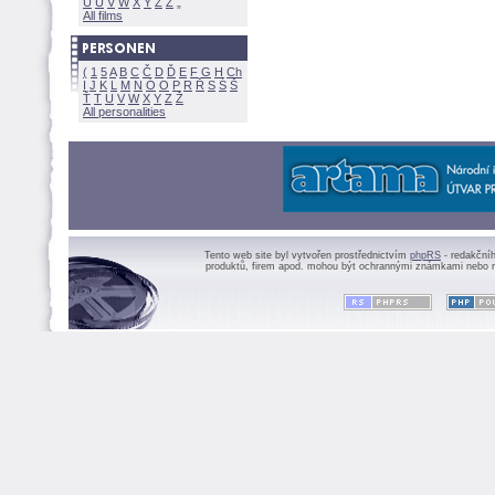
U
Ú
V
W
X
Y
Z
All films
(
1
5
A
B
C
Č
D
Ď
E
F
G
H
Ch
I
J
K
L
M
N
Ó
O
P
R
Ř
S
Ś
Ť
T
U
V
W
X
Y
Z
All personalities
Tento web site byl vytvořen prostřednictvím
phpRS
- redakční
produktů, firem apod. mohou být ochrannými známkami nebo r