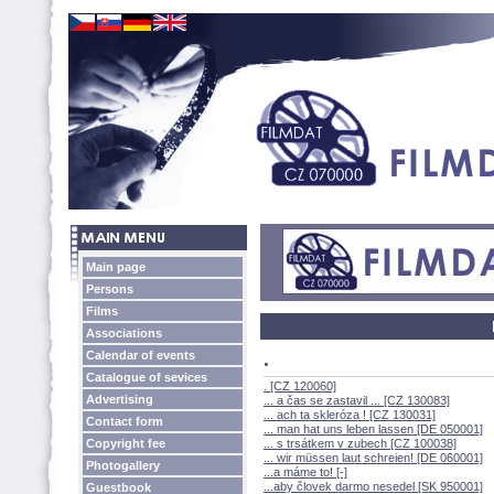
Main page
Persons
Films
Associations
.
Calendar of events
Catalogue of sevices
. [CZ 120060]
Advertising
... a čas se zastavil ... [CZ 130083]
... ach ta skleróza ! [CZ 130031]
Contact form
... man hat uns leben lassen [DE 050001]
Copyright fee
... s trsátkem v zubech [CZ 100038]
... wir müssen laut schreien! [DE 060001]
Photogallery
...a máme to! [-]
...aby človek darmo nesedel [SK 950001]
Guestbook