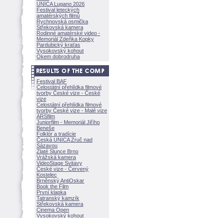
UNICA Lugano 2026
Festival leteckých
amatérských filmů
Rychnovská osmička
Střekovská kamera
Rodinné amatérské video -
Memoriál Zdeňka Kopky
Pardubický kraťas
Vysokovský kohout
Okem dobrodruha
Festival BAF
Celostátní přehlídka filmové
tvorby České vize - České
vize
Celostátní přehlídka filmové
tvorby České vize - Malé vize
ARSfilm
Juniorfilm - Memoriál Jiřího
Beneše
Folklór a tradície
Česká UNICA Zruč nad
Sázavou
Zlaté Slunce Brno
Vrážská kamera
VideoStage Svitavy
České vize - Červený
Kostelec
Brněnský AntiOskar
Book the Film
První klapka
Tatranský kamzík
Střekovská kamera
Cinema Open
Vysokovský kohout