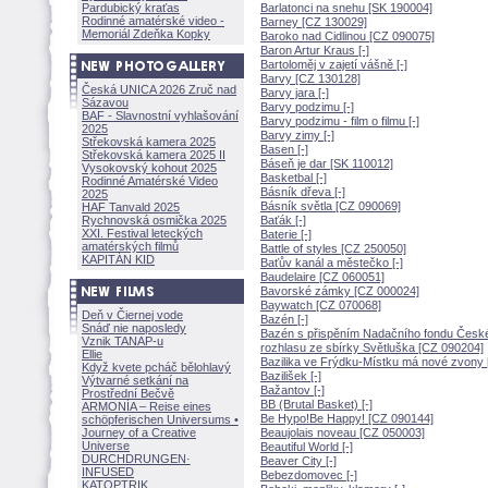
Pardubický kraťas
Barlatonci na snehu [SK 190004]
Rodinné amatérské video -
Barney [CZ 130029]
Memoriál Zdeňka Kopky
Baroko nad Cidlinou [CZ 090075]
Baron Artur Kraus [-]
Bartoloměj v zajetí vášně [-]
Barvy [CZ 130128]
Česká UNICA 2026 Zruč nad
Barvy jara [-]
Sázavou
Barvy podzimu [-]
BAF - Slavnostní vyhlašování
Barvy podzimu - film o filmu [-]
2025
Barvy zimy [-]
Střekovská kamera 2025
Basen [-]
Střekovská kamera 2025 II
Báseň je dar [SK 110012]
Vysokovský kohout 2025
Basketbal [-]
Rodinné Amatérské Video
Básník dřeva [-]
2025
Básník světla [CZ 090069]
HAF Tanvald 2025
Rychnovská osmička 2025
Baťák [-]
XXI. Festival leteckých
Baterie [-]
amatérských filmů
Battle of styles [CZ 250050]
KAPITÁN KID
Baťův kanál a městečko [-]
Baudelaire [CZ 060051]
Bavorské zámky [CZ 000024]
Baywatch [CZ 070068]
Deň v Čiernej vode
Bazén [-]
Snáď nie naposledy
Bazén s přispěním Nadačního fondu Česk
Vznik TANAP-u
rozhlasu ze sbírky Světluška [CZ 090204]
Ellie
Bazilika ve Frýdku-Místku má nové zvony [
Když kvete pcháč bělohlavý
Bazilišek [-]
Výtvarné setkání na
Bažantov [-]
Prostřední Bečvě
BB (Brutal Basket) [-]
ARMONÍA – Reise eines
Be Hypo!Be Happy! [CZ 090144]
schöpferisch
en Universums •
Journey of a Creative
Beaujolais noveau [CZ 050003]
Universe
Beautiful World [-]
DURCHDRUNGEN
·
Beaver City [-]
INFUSED
Bebezdomovec [-]
KATOPTRIK