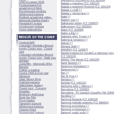
BALADA O JEŽÍŠKOVI [CZ 110108]
UNICA Lugano 2026
Balada o mamince [CZ 190113]
Festival leteckých
Balada o podzimní Rozkoši [CZ 150124]
amatérských filmů
Balada o vodě [-]
Rychnovská osmička
Balada z nemocnice [-]
Střekovská kamera
Balet [-]
Rodinné amatérské video -
Baletný sen [-]
Memoriál Zdeňka Kopky
Balkánské peřiny [CZ 230007]
Pardubický kraťas
Vysokovský kohout
Balkonstory [CZ 050001]
Okem dobrodruha
Balon [CZ 110090]
Balón a ihla [-]
Balonem přes Trosky [-]
Balonová romance [-]
Festival BAF
Balvan [-]
Celostátní přehlídka filmové
Banana Split [-]
tvorby České vize - České
BANÁNY [CZ 110067]
vize
Banda kradoucích spratků a stárnoucí ps
Celostátní přehlídka filmové
[CZ 150110]
tvorby České vize - Malé vize
BANG! The Movie [CZ 140103]
ARSfilm
Bank Busters [-]
Juniorfilm - Memoriál Jiřího
Bankovní přepadení [-]
Beneše
Banksecret [-]
Folklór a tradície
Bar [-]
Česká UNICA Zruč nad
Sázavou
Bar-B-Que [-]
Zlaté Slunce Brno
Barbara [-]
Vrážská kamera
Barbelo [CZ 140121]
VideoStage Svitavy
Barborka píše z tábora [-]
České vize - Červený
Barcelona [CZ 220081]
Kostelec
Barcelona - Po stopách Gaudího [SK 2000
Brněnský AntiOskar
Bardějov [-]
Book the Film
Barevná fantazie [CZ 160010]
První klapka
Barevná melodie podzimu [CZ 680001]
Tatranský kamzík
Barevná procházka [-]
Střekovská kamera
Barevné symposium [-]
Cinema Open
Barevný vodní svět [-]
Vysokovský kohout