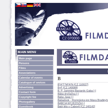
Main page
Persons
Films
Associations
B
Calendar of events
Catalogue of sevices
B*A*T*M*A*N [CZ 110027]
Advertising
B+F [CZ 140089]
B. P. Jamming Bastards Gaba [-]
Contact form
Bába drsňačka [-]
Copyright fee
Baba Jaga [-]
Babadook - Rozprávka pre Maxa Bradleyho
Photogallery
BABCIA WYJEZDŹA [-]
Babí léto v Čabově [CZ 140142]
Guestbook