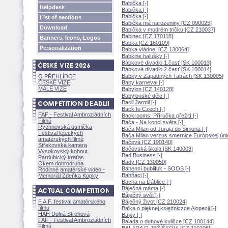
Babička [-]
Helpdesk
Babička [-]
Babička [-]
List of sections
Babička má narozeniny [CZ 090025]
Download
Babička v modrém tričku [CZ 210037]
Babinec [CZ 170118]
Banners, Icons, Logos
Babka [CZ 160109]
Personalization
Babka vládne! [CZ 130064]
Babkine halušky [-]
Bábkové divadlo 1.časť [SK 100013]
Bábkové divadlo 2.časť [SK 100014]
Babky v Západných Tatrách [SK 130005]
O PŘEHLÍDCE
ČESKÉ VIZE
Baby karneval [-]
MALÉ VIZE
Babylon [CZ 140128]
Babylonské dělo [-]
Bacil Jarmil [-]
Back to Czech [-]
FAF - Festival Ambroziádních
Backrooms: Příručka přežití [-]
Filmů
Bača - Na konci světa [-]
Rychnovská osmička
Bača Milan od Juraja do Šimona [-]
Festival leteckých
Bača Milan verzus smernice Európskej únie
amatérských filmů
Bačová [CZ 190140]
Střekovská kamera
Bačovská škola [SK 140003]
Vysokovský kohout
Bad Business [-]
Pardubický kraťas
Bady [CZ 130050]
Okem dobrodruha
Bahenní bublifuk - SOOS [-]
Rodinné amatérské video -
Bahňáci [-]
Memoriál Zdeňka Kopky
Bacha na Ďáblice [-]
Báječná máma [-]
Báječný svět [-]
F.A.F. festival amatérského
Báječný život [CZ 210024]
filmu
Bajka o pięknej księżniczce Alopecji [-]
HAH Dolná Strehov
Bajky [-]
FAF - Festival Ambroziádních
Balada o duhové kuličce [CZ 100144]
Filmů