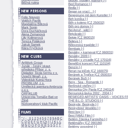
Beboki, mopliky, klamory [-]
Běžná rutina
Bed Romance [-]
Bedĺa [-]
Began se vrací... [-]
Begegnung mit dem Kunstler [-]
Felix Nguyen
Beh koníka [-]
Vojtěch Pavlík
Běh o koleno [CZ 250032]
Magdaléna Bílkov
Běh pro domov [-]
Mark Sonin
Bei Anruf - wild [-]
Dora Ducháčkov
Bejvávalo [-]
Alena Zemanov
Belgie [CZ 960015]
Lilly Kollmerov
Tereza Polákov
Believe [-]
Jakub Samek
Běloveská tragédie [-]
Klára Fryčkov
Bembajs [-]
Benátky + karneval [CZ 060031]
Benátky 2009 [-]
Benátky v zrcadle [CZ 170116]
ArtWork Group
Benefiční koncert [CZ 110104]
Junák - český skaut,
Benzín [-]
středisko Příbor, z. s.
Beran na klíček [CZ 160075]
Digladior, škola šermu z.s.
Beránek a Tygřice [CZ 050031]
Ústečtí filmaři, z.s.
Beránek Boží [-]
Videoklub Kutná Hora
Berg - Sea - Romantik [-]
PROBILUM, z.s.
Berlínské vteřiny [-]
Umělecká agentura Ambrozia
Berounka Oty Pavla [CZ 240114]
o.p.s.
Berounská lávka 2002 - 2004 [-]
ORFIKLUB
Univerzita Tomáše Bati ve
BESIEGED ARTISTS’ OASIS – VOICES 
Zlíně
THE B.L.O. STUDIOS [-]
Nízkoprahový klub Pacific
Beskyde, Beskyde [-]
Beskydské Veseléto [-]
Best buy [-]
Best FAMU Film [-]
"
(
-
.
0
1
2
3
4
5
6
7
8
9
A
B
C
Betlém Zdenka Farského [-]
Č
D
Ď
E
F
G
H
Ch
I
Í
J
K
L
Ľ
Betlémářky [CZ 090186]
M
N
O
Ó
P
Q
R
Ř
S
Ś
T
Ť
Betlémy posedmé [-]