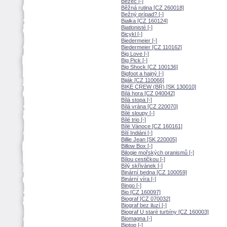
Běžec [-]
Běžná rutina [CZ 260018]
Bežný prípad? [-]
Bialka [CZ 160124]
Biatlonisté [-]
Bicykl [-]
Biedermeier [-]
Biedermeier [CZ 110162]
Big Love [-]
Big Pick [-]
Big Shock [CZ 100136]
Bigfoot a hajný [-]
Biják [CZ 110066]
BIKE CREW (BR) [SK 130010]
Bílá hora [CZ 040042]
Bílá stopa [-]
Bílá vrána [CZ 220070]
Bílé sloupy [-]
Bílé trio [-]
Bílé Vánoce [CZ 160161]
Bílí Indiáni [-]
Billie Jean [SK 220005]
Billow Box [-]
Bilogie mořských oranismů [-]
Bílou cestičkou [-]
Bílý skřivánek [-]
Binární bedna [CZ 100059]
Binární víra [-]
Bingo [-]
Bio [CZ 160097]
Biograf [CZ 070032]
Biograf bez iluzí [-]
Biograf U staré turbíny [CZ 160003]
Biomagna [-]
Biotop [-]