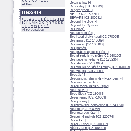
U
Ú
V
W
X
Y
Z
Beton a flow [-]
All films
Better day [SK 160003]
Bettgesprach [-]
BETTY [CZ 180041]
BEWARE [CZ 100081]
(
1
5
A
B
C
Č
D
Ď
E
F
G
H
Ch
Beyond the Blue [-]
I
J
K
L
M
N
Ó
O
P
R
Ř
S
Ś
Beyond the System [-]
Ť
T
U
V
W
X
Y
Z
Bez kolejí [-]
All personalities
Bez komentáře [-]
Bez lítosti blízko kosti [CZ 070005]
Bez milosti [CZ 140069]
Bez názvu [CZ 160169]
Bez paměti [-]
Bez práce nejsou koláče [-]
Bez přírody jsme ničím [CZ 160200]
Bez sebe to nedáme [CZ 170235]
Bez stativu [CZ 080054]
Bez vozíku na střeše Evropy [CZ 160103]
Bez vozíku, nad vodou [-]
Bezďák [-]
Bezdomovci, druhý díl - Posvícení [-]
Bezdomovecká hra [-]
Bezdružická lokálka - spot [-]
Beze slov [-]
Beze Slova [CZ 180086]
Bezejmenný [CZ 710003]
Bezejmenný [-]
Bezměrovské odpoledne [CZ 240050]
Bezmoc [CZ 200085]
Bezmotorové létání [-]
Bezpečně na kole [CZ 120074]
Bezvětří [-]
Běžci v Etiopii [CZ 200057]
Běžci v Keni [CZ 180094]