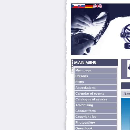
Main page
Persons
Films
Associations
Calendar of events
[Bac
Catalogue of sevices
Advertising
Contact form
Copyright fee
Photogallery
Guestbook