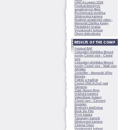
UNICA Lugano 2026
Festival leteckých
amatérských filmů
Rychnovská osmička
Střekovská kamera
Rodinné amatérské video -
Memoriál Zdeňka Kopky
Pardubický kraťas
Vysokovský kohout
Okem dobrodruha
Festival BAF
Celostátní přehlídka filmové
tvorby České vize - České
vize
Celostátní přehlídka filmové
tvorby České vize - Malé vize
ARSfilm
Juniorfilm - Memoriál Jiřího
Beneše
Folklór a tradície
Česká UNICA Zruč nad
Sázavou
Zlaté Slunce Brno
Vrážská kamera
VideoStage Svitavy
České vize - Červený
Kostelec
Brněnský AntiOskar
Book the Film
První klapka
Tatranský kamzík
Střekovská kamera
Cinema Open
Vysokovský kohout