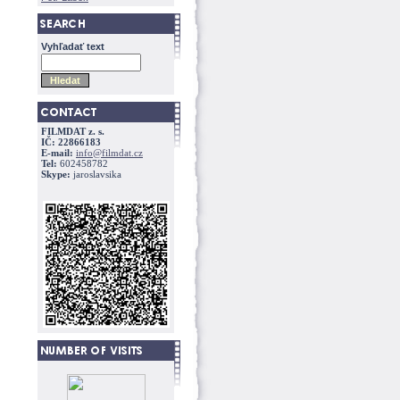
Vyhľadať text
FILMDAT z. s.
IČ: 22866183
E-mail:
info@filmdat.cz
Tel:
602458782
Skype:
jaroslavsika