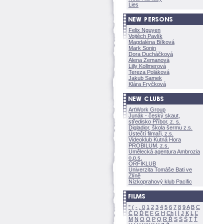
Lies
Felix Nguyen
Vojtěch Pavlík
Magdaléna Bílkov
Mark Sonin
Dora Ducháčkov
Alena Zemanov
Lilly Kollmerov
Tereza Polákov
Jakub Samek
Klára Fryčkov
ArtWork Group
Junák - český skaut,
středisko Příbor, z. s.
Digladior, škola šermu z.s.
Ústečtí filmaři, z.s.
Videoklub Kutná Hora
PROBILUM, z.s.
Umělecká agentura Ambrozia
o.p.s.
ORFIKLUB
Univerzita Tomáše Bati ve
Zlíně
Nízkoprahový klub Pacific
"
(
-
.
0
1
2
3
4
5
6
7
8
9
A
B
C
Č
D
Ď
E
F
G
H
Ch
I
Í
J
K
L
Ľ
M
N
O
Ó
P
Q
R
Ř
S
Ś
T
Ť