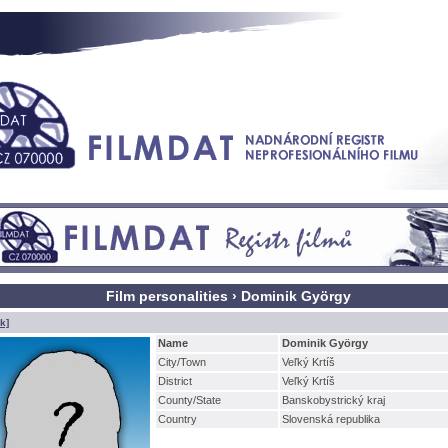
Film personalities › Dominik György
k]
Name
Dominik György
City/Town
Veľký Krtí
District
Veľký Krtí
County/State
Banskobystrický kraj
Country
Slovenská republika