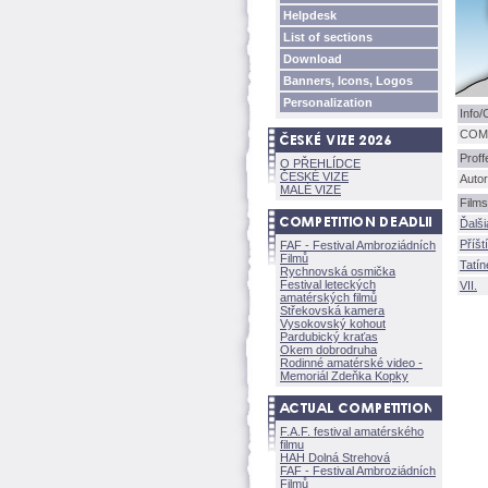
Helpdesk
List of sections
Download
Banners, Icons, Logos
Personalization
Info/
COMA
Proff
O PŘEHLÍDCE
ČESKÉ VIZE
Autor
MALÉ VIZE
Films
Ďalši
Příšt
FAF - Festival Ambroziádních
Filmů
Tatí
Rychnovská osmička
Festival leteckých
VII.
amatérských filmů
Střekovská kamera
Vysokovský kohout
Pardubický kraťas
Okem dobrodruha
Rodinné amatérské video -
Memoriál Zdeňka Kopky
F.A.F. festival amatérského
filmu
HAH Dolná Strehov
FAF - Festival Ambroziádních
Filmů