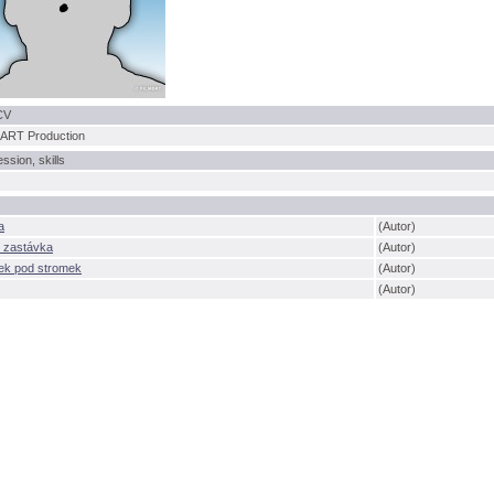
CV
RT Production
ession, skills
a
(Autor)
í zastávka
(Autor)
nek pod stromek
(Autor)
(Autor)