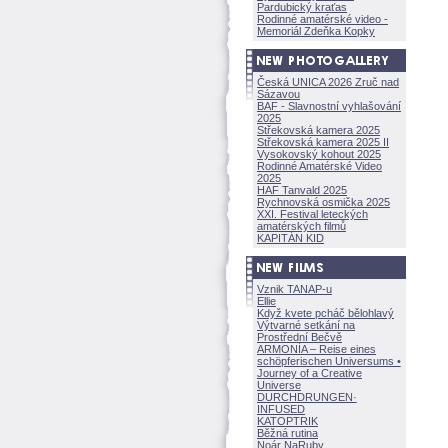
Pardubický kraťas
Rodinné amatérské video -
Memoriál Zdeňka Kopky
Česká UNICA 2026 Zruč nad
Sázavou
BAF - Slavnostní vyhlašování
2025
Střekovská kamera 2025
Střekovská kamera 2025 II
Vysokovský kohout 2025
Rodinné Amatérské Video
2025
HAF Tanvald 2025
Rychnovská osmička 2025
XXI. Festival leteckých
amatérských filmů
KAPITÁN KID
Vznik TANAP-u
Ellie
Když kvete pcháč bělohlavý
Výtvarné setkání na
Prostřední Bečvě
ARMONÍA – Reise eines
schöpferisch
en Universums •
Journey of a Creative
Universe
DURCHDRUNGEN
·
INFUSED
KATOPTRIK
Běžná rutina
Noár NaRuby