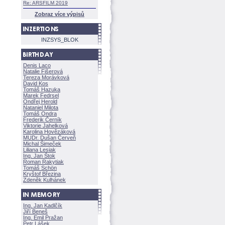
Re: ARSFILM 2019
Zobraz více výpisů
INZSYS_BLOK
Denis Laco
Natalie Fišerov
Tereza Morávkov
David Kos
Tomáš Hazuka
Marek Fedrsel
Ondřej Herold
Nataniel Milota
Tomáš Ondra
Frederik Černík
Viktorie Jahelkov
Karolina Hovězákov
MUDr. Dušan Červeň
Michal Šimeček
Liliana Lesiak
Ing. Jan Štok
Roman Rakytiak
Tomáš Schön
Kryštof Březina
Zdeněk Kulhánek
Ing. Jan Kadlčík
Jiří Bene
Ing. Emil Pražan
Petr Lášek