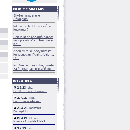
Skvěle nafocené:-)
Děkujeme.
kde se na tenhle film můžu
kouknout?
Pokusím se názorně popsat
svůj příběh. První film, který
jse
Nedá mi to se nevyjádřit ke
konstatování Patrika Ulricha.
St
Pro Vás je to výjimka, tvoříte
zatím jinak, ale pro většinu
2.7.23
, sika
Re: Cenzura na Filmda...
26.6.23
, sika
Re: Editace sdružení
23.4.23
, mesrsmid
Re: lepidlo
22.4.21
, Slávek
Kamera Sony HXR-NX3
3.2.19
, csfv