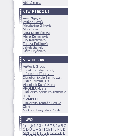
Běžná rutina
Felix Nguyen
Vojtěch Pavlík
Magdaléna Bílkov
Mark Sonin
Dora Ducháčkov
Alena Zemanov
Lilly Kollmerov
Tereza Polákov
Jakub Samek
Klára Fryčkov
ArtWork Group
Junák - český skaut,
středisko Příbor, z. s.
Digladior, škola šermu z.s.
Ústečtí filmaři, z.s.
Videoklub Kutná Hora
PROBILUM, z.s.
Umělecká agentura Ambrozia
o.p.s.
ORFIKLUB
Univerzita Tomáše Bati ve
Zlíně
Nízkoprahový klub Pacific
"
(
-
.
0
1
2
3
4
5
6
7
8
9
A
B
C
Č
D
Ď
E
F
G
H
Ch
I
Í
J
K
L
Ľ
M
N
O
Ó
P
Q
R
Ř
S
Ś
T
Ť