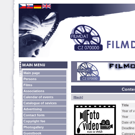
Main page
Persons
Films
Contes
Associations
Calendar of events
[Back]
Catalogue of sevices
Title
Advertising
Year of 
Contact form
Year
Copyright fee
Date of 
Photogallery
Deadline
Guestbook
Categor