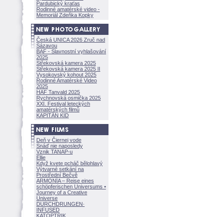
Pardubický kraťas
Rodinné amatérské video -
Memoriál Zdeňka Kopky
Česká UNICA 2026 Zruč nad
Sázavou
BAF - Slavnostní vyhlašování
2025
Střekovská kamera 2025
Střekovská kamera 2025 II
Vysokovský kohout 2025
Rodinné Amatérské Video
2025
HAF Tanvald 2025
Rychnovská osmička 2025
XXI. Festival leteckých
amatérských filmů
KAPITÁN KID
Deň v Čiernej vode
Snáď nie naposledy
Vznik TANAP-u
Ellie
Když kvete pcháč bělohlavý
Výtvarné setkání na
Prostřední Bečvě
ARMONÍA – Reise eines
schöpferisch
en Universums •
Journey of a Creative
Universe
DURCHDRUNGEN
·
INFUSED
KATOPTRIK