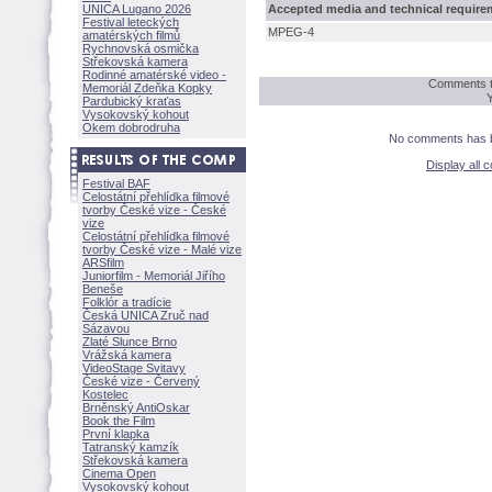
UNICA Lugano 2026
Accepted media and technical require
Festival leteckých
MPEG-4
amatérských filmů
Rychnovská osmička
Střekovská kamera
Rodinné amatérské video -
Comments t
Memoriál Zdeňka Kopky
Pardubický kraťas
Vysokovský kohout
Okem dobrodruha
No comments has be
Display all
Festival BAF
Celostátní přehlídka filmové
tvorby České vize - České
vize
Celostátní přehlídka filmové
tvorby České vize - Malé vize
ARSfilm
Juniorfilm - Memoriál Jiřího
Beneše
Folklór a tradície
Česká UNICA Zruč nad
Sázavou
Zlaté Slunce Brno
Vrážská kamera
VideoStage Svitavy
České vize - Červený
Kostelec
Brněnský AntiOskar
Book the Film
První klapka
Tatranský kamzík
Střekovská kamera
Cinema Open
Vysokovský kohout