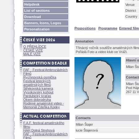
Helpdesk
Venue
List of sections
District
Country
Download
Banners, Icons, Logos
Propositions
Programme
Entered fil
Personalization
Annotation
O PŘEHLÍDCE
Třináctý ročník soutěže amatérských film
ČESKÉ VIZE
Pořádá Foto a video klub ve Vráži.
MALÉ VIZE
Hlavní 
Milan Šta
FAF - Festival Ambroziádních
Filmů
Rychnovská osmička
Contact
Festival leteckých
Milan Šta
amatérských filmů
Pod Háj
Střekovská kamera
267 11 
Vysokovský kohout
Pardubický kraťas
Okem dobrodruha
Rodinné amatérské video -
Memoriál Zdeňka Kopky
Contacts
F.A.F. festival amatérského
Milan Štajer
filmu
HAH Dolná Strehov
lucie Štajerov
FAF - Festival Ambroziádních
Filmů