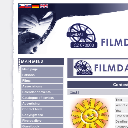
Main page
Persons
Films
Contest
Associations
Calendar of events
[Back]
Catalogue of sevices
Title
Advertising
Year of 
Contact form
Year
Copyright fee
Date of 
Photogallery
Deadline
Guestbook
Categor