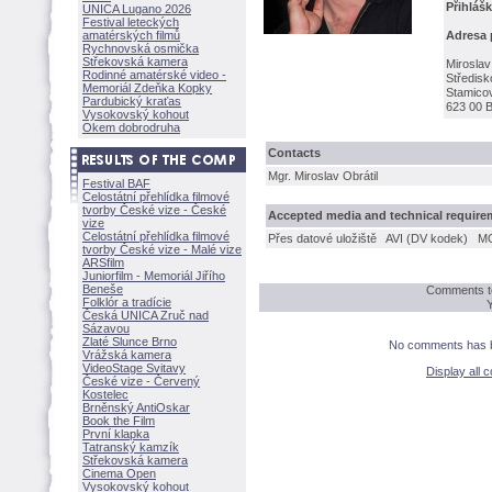
Přihláš
UNICA Lugano 2026
Festival leteckých
amatérských filmů
Adresa 
Rychnovská osmička
Střekovská kamera
Miroslav
Rodinné amatérské video -
Středisk
Memoriál Zdeňka Kopky
Stamico
Pardubický kraťas
623 00 
Vysokovský kohout
Okem dobrodruha
Contacts
Mgr. Miroslav Obrátil
Festival BAF
Celostátní přehlídka filmové
tvorby České vize - České
Accepted media and technical require
vize
Celostátní přehlídka filmové
Přes datové uložiště
AVI (DV kodek)
M
tvorby České vize - Malé vize
ARSfilm
Juniorfilm - Memoriál Jiřího
Beneše
Comments to
Folklór a tradície
Česká UNICA Zruč nad
Sázavou
Zlaté Slunce Brno
No comments has be
Vrážská kamera
VideoStage Svitavy
Display all
České vize - Červený
Kostelec
Brněnský AntiOskar
Book the Film
První klapka
Tatranský kamzík
Střekovská kamera
Cinema Open
Vysokovský kohout