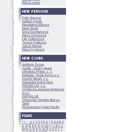
Běžná rutina
Felix Nguyen
Vojtěch Pavlík
Magdaléna Bílkov
Mark Sonin
Dora Ducháčkov
Alena Zemanov
Lilly Kollmerov
Tereza Polákov
Jakub Samek
Klára Fryčkov
ArtWork Group
Junák - český skaut,
středisko Příbor, z. s.
Digladior, škola šermu z.s.
Ústečtí filmaři, z.s.
Videoklub Kutná Hora
PROBILUM, z.s.
Umělecká agentura Ambrozia
o.p.s.
ORFIKLUB
Univerzita Tomáše Bati ve
Zlíně
Nízkoprahový klub Pacific
"
(
-
.
0
1
2
3
4
5
6
7
8
9
A
B
C
Č
D
Ď
E
F
G
H
Ch
I
Í
J
K
L
Ľ
M
N
O
Ó
P
Q
R
Ř
S
Ś
T
Ť