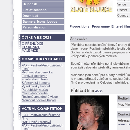
Helpdesk
Venue
List of sections
District
Country
Download
Banners, Icons, Logos
Propositions
Programme
Entered fil
Personalization
Annotation
O PŘEHLÍDCE
Přehlídka neprofesionální filmové tvorby (
ČESKÉ VIZE
daném roce. Posláním přehlídky je přispět
MALÉ VIZE
Soutěž si klade za cíl rovněž propagovat 
veřejností v jednotlivých mediích.
Soutěžní část přehlídky nominuje vítězné f
FAF - Festival Ambroziádních
součástí celostátní přehlídky amatérského
Filmů
Rychnovská osmička
Malé vize jsou sekcí pro autory a tvůrčí k
Festival leteckých
je v tomto případě založen na spolupráci 
amatérských filmů
filmů pro uvedení na Celostátní přehlídce.
Střekovská kamera
Vysokovský kohout
Pardubický kraťas
Přihlásit film
zde
.
Okem dobrodruha
Rodinné amatérské video -
Ředitel
Memoriál Zdeňka Kopky
Mgr. Mir
Contact
F.A.F. festival amatérského
filmu
Adresa p
HAH Dolná Strehov
www.us
FAF - Festival Ambroziádních
Filmů