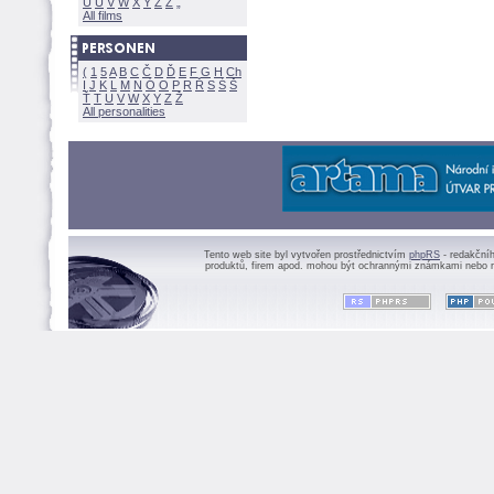
U
Ú
V
W
X
Y
Z
All films
(
1
5
A
B
C
Č
D
Ď
E
F
G
H
Ch
I
J
K
L
M
N
Ó
O
P
R
Ř
S
Ś
Ť
T
U
V
W
X
Y
Z
All personalities
Tento web site byl vytvořen prostřednictvím
phpRS
- redakční
produktů, firem apod. mohou být ochrannými známkami nebo r