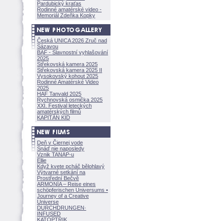
Pardubický kraťas
Rodinné amatérské video -
Memoriál Zdeňka Kopky
Česká UNICA 2026 Zruč nad
Sázavou
BAF - Slavnostní vyhlašování
2025
Střekovská kamera 2025
Střekovská kamera 2025 II
Vysokovský kohout 2025
Rodinné Amatérské Video
2025
HAF Tanvald 2025
Rychnovská osmička 2025
XXI. Festival leteckých
amatérských filmů
KAPITÁN KID
Deň v Čiernej vode
Snáď nie naposledy
Vznik TANAP-u
Ellie
Když kvete pcháč bělohlavý
Výtvarné setkání na
Prostřední Bečvě
ARMONÍA – Reise eines
schöpferisch
en Universums •
Journey of a Creative
Universe
DURCHDRUNGEN
·
INFUSED
KATOPTRIK