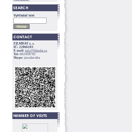
Vyhľadať text
FILMDAT z. s.
IČ: 22866183
E-mail:
info@filmdat.cz
Tel:
602458782
Skype:
jaroslavsika