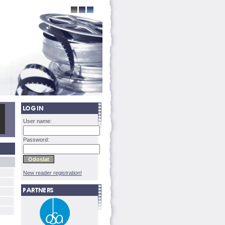
User name:
Password:
New reader registration!