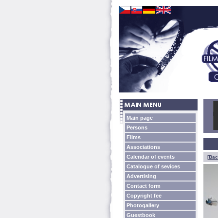
Main page
Persons
Films
Associations
Calendar of events
[Bac
Catalogue of sevices
Advertising
Contact form
Copyright fee
Photogallery
Guestbook