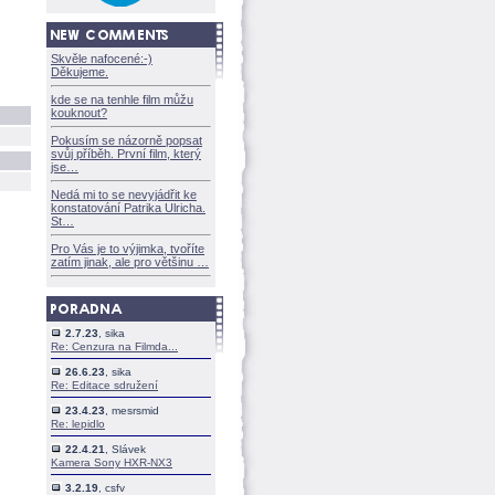
Skvěle nafocené:-)
Děkujeme.
kde se na tenhle film můžu
kouknout?
Pokusím se názorně popsat
svůj příběh. První film, který
jse
Nedá mi to se nevyjádřit ke
konstatování Patrika Ulricha.
St
Pro Vás je to výjimka, tvoříte
zatím jinak, ale pro většinu
2.7.23
, sika
Re: Cenzura na Filmda...
26.6.23
, sika
Re: Editace sdružení
23.4.23
, mesrsmid
Re: lepidlo
22.4.21
, Slávek
Kamera Sony HXR-NX3
3.2.19
, csfv