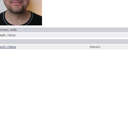
ession, skills
adér, Herec
peče chleba
(Herec)