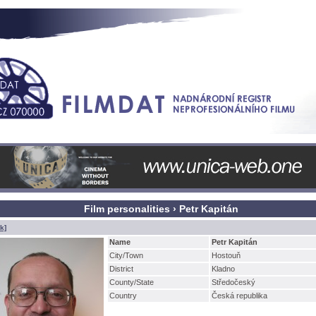
Film personalities › Petr Kapitán
k]
Name
Petr Kapitán
City/Town
Hostouň
District
Kladno
County/State
Středočeský
Country
Česká republika