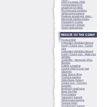
UNICA Lugano 2026
Festival leteckých
amatérských filmů
Rychnovská osmička
Střekovská kamera
Rodinné amatérské video -
Memoriál Zdeňka Kopky
Pardubický kraťas
Vysokovský kohout
Okem dobrodruha
Festival BAF
Celostátní přehlídka filmové
tvorby České vize - České
vize
Celostátní přehlídka filmové
tvorby České vize - Malé vize
ARSfilm
Juniorfilm - Memoriál Jiřího
Beneše
Folklór a tradície
Česká UNICA Zruč nad
Sázavou
Zlaté Slunce Brno
Vrážská kamera
VideoStage Svitavy
České vize - Červený
Kostelec
Brněnský AntiOskar
Book the Film
První klapka
Tatranský kamzík
Střekovská kamera
Cinema Open
Vysokovský kohout