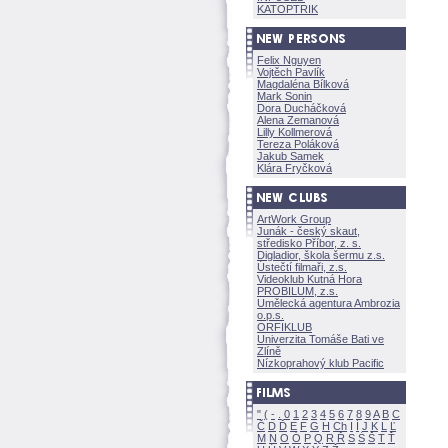
KATOPTRIK
Felix Nguyen
Vojtěch Pavlík
Magdaléna Bílkov
Mark Sonin
Dora Ducháčkov
Alena Zemanov
Lilly Kollmerov
Tereza Polákov
Jakub Samek
Klára Fryčkov
ArtWork Group
Junák - český skaut,
středisko Příbor, z. s.
Digladior, škola šermu z.s.
Ústečtí filmaři, z.s.
Videoklub Kutná Hora
PROBILUM, z.s.
Umělecká agentura Ambrozia
o.p.s.
ORFIKLUB
Univerzita Tomáše Bati ve
Zlíně
Nízkoprahový klub Pacific
"
(
-
.
0
1
2
3
4
5
6
7
8
9
A
B
C
Č
D
Ď
E
F
G
H
Ch
I
Í
J
K
L
Ľ
M
N
O
Ó
P
Q
R
Ř
S
Ś
T
Ť