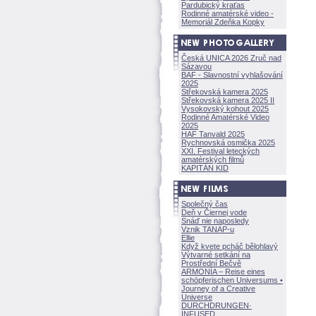
Pardubický kraťas
Rodinné amatérské video -
Memoriál Zdeňka Kopky
Česká UNICA 2026 Zruč nad
Sázavou
BAF - Slavnostní vyhlašování
2025
Střekovská kamera 2025
Střekovská kamera 2025 II
Vysokovský kohout 2025
Rodinné Amatérské Video
2025
HAF Tanvald 2025
Rychnovská osmička 2025
XXI. Festival leteckých
amatérských filmů
KAPITÁN KID
Společný čas
Deň v Čiernej vode
Snáď nie naposledy
Vznik TANAP-u
Ellie
Když kvete pcháč bělohlavý
Výtvarné setkání na
Prostřední Bečvě
ARMONÍA – Reise eines
schöpferisch
en Universums •
Journey of a Creative
Universe
DURCHDRUNGEN
·
INFUSED