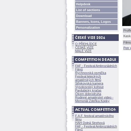
Helpdesk
List of sections
Download
Banners, Icons, Logos
Personalization
Proff
Kask
Films
O PŘEHLÍDCE
ČESKÉ VIZE
Petr 
MALÉ VIZE
FAF - Festival Ambroziádních
Filmů
Rychnovská osmička
Festival leteckých
amatérských filmů
Střekovská kamera
Vysokovský kohout
Pardubický kraťas
Okem dobrodruha
Rodinné amatérské video -
Memoriál Zdeňka Kopky
F.A.F. festival amatérského
filmu
HAH Dolná Strehov
FAF - Festival Ambroziádních
Filmů