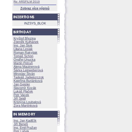
Re: ARSFILM 2019
Zobraz více výpisů
INZSYS_BLOK
Kryštof Březina
Zdeněk Kulhánek
Ing. Jan Štok
Liliana Lesiak
Roman Rakytiak
Tomáš Schön
Ondřej Unucka
Martin Petruň
Alena Mautnerov
rka Leinweberov
Miroslav Štván
Tadeáš Jadwiszczok
Kateřina Buriánkov
Jan Geisler
Slavomír Kozák
Lukáš Plaček
Petr Vacek
Jiří Seidl
Kristýna Loubalov
Zora Martínkov
Ing. Jan Kadlčík
Jiří Bene
Ing. Emil Pražan
Petr Lášek