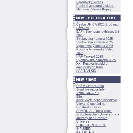
Pardubický kraťas
Rodinné amatérské video -
Memoriál Zdeňka Kopky
Česká UNICA 2026 Zruč nad
Sázavou
BAF - Slavnostní vyhlašování
2025
Střekovská kamera 2025
Střekovská kamera 2025 II
Vysokovský kohout 2025
Rodinné Amatérské Video
2025
HAF Tanvald 2025
Rychnovská osmička 2025
XXI. Festival leteckých
amatérských filmů
KAPITÁN KID
Deň v Čiernej vode
Snáď nie naposledy
Vznik TANAP-u
Ellie
Když kvete pcháč bělohlavý
Výtvarné setkání na
Prostřední Bečvě
ARMONÍA – Reise eines
schöpferisch
en Universums •
Journey of a Creative
Universe
DURCHDRUNGEN
·
INFUSED
KATOPTRIK