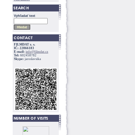
Vyhľadať text
FILMDAT z. s.
IČ: 22866183
E-mail:
info@filmdat.cz
Tel:
602458782
Skype:
jaroslavsika