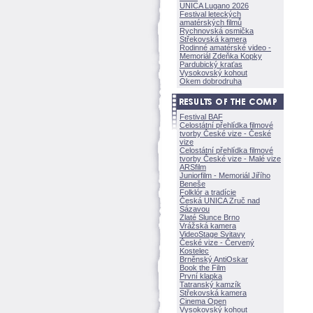
UNICA Lugano 2026
Festival leteckých
amatérských filmů
Rychnovská osmička
Střekovská kamera
Rodinné amatérské video -
Memoriál Zdeňka Kopky
Pardubický kraťas
Vysokovský kohout
Okem dobrodruha
Festival BAF
Celostátní přehlídka filmové
tvorby České vize - České
vize
Celostátní přehlídka filmové
tvorby České vize - Malé vize
ARSfilm
Juniorfilm - Memoriál Jiřího
Beneše
Folklór a tradície
Česká UNICA Zruč nad
Sázavou
Zlaté Slunce Brno
Vrážská kamera
VideoStage Svitavy
České vize - Červený
Kostelec
Brněnský AntiOskar
Book the Film
První klapka
Tatranský kamzík
Střekovská kamera
Cinema Open
Vysokovský kohout