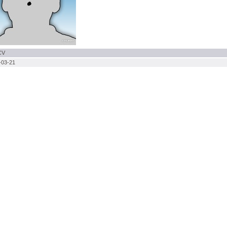
CV
-03-21