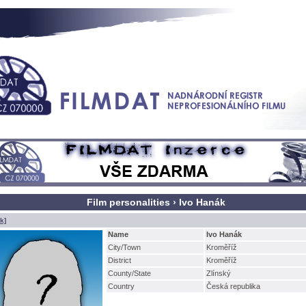
Film personalities › Ivo Hanák
k]
Name
Ivo Hanák
City/Town
Kroměříž
District
Kroměříž
County/State
Zlínský
Country
Česká republika