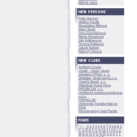
Běžná rutina
Felix Nguyen
Vojtěch Pavlík
Magdaléna Bílkov
Mark Sonin
Dora Ducháčkov
Alena Zemanov
Lilly Kollmerov
Tereza Polákov
Jakub Samek
Klára Fryčkov
ArtWork Group
Junák - český skaut,
středisko Příbor, z. s.
Digladior, škola šermu z.s.
Ústečtí filmaři, z.s.
Videoklub Kutná Hora
PROBILUM, z.s.
Umělecká agentura Ambrozia
o.p.s.
ORFIKLUB
Univerzita Tomáše Bati ve
Zlíně
Nízkoprahový klub Pacific
"
(
-
.
0
1
2
3
4
5
6
7
8
9
A
B
C
Č
D
Ď
E
F
G
H
Ch
I
Í
J
K
L
Ľ
M
N
O
Ó
P
Q
R
Ř
S
Ś
T
Ť