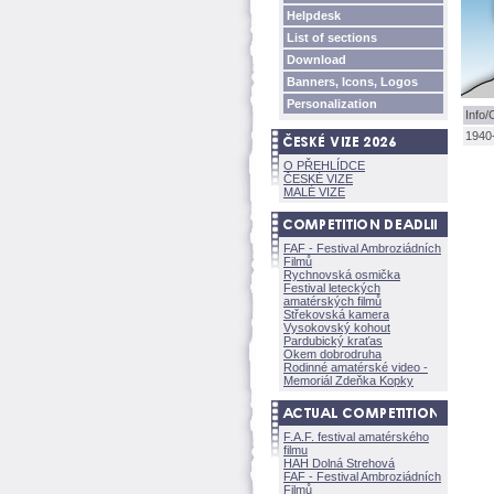
Helpdesk
List of sections
Download
Banners, Icons, Logos
Personalization
Info/
1940
O PŘEHLÍDCE
ČESKÉ VIZE
MALÉ VIZE
FAF - Festival Ambroziádních
Filmů
Rychnovská osmička
Festival leteckých
amatérských filmů
Střekovská kamera
Vysokovský kohout
Pardubický kraťas
Okem dobrodruha
Rodinné amatérské video -
Memoriál Zdeňka Kopky
F.A.F. festival amatérského
filmu
HAH Dolná Strehov
FAF - Festival Ambroziádních
Filmů