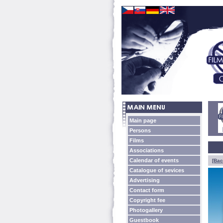
Main page
Persons
Films
Associations
Calendar of events
[Bac
Catalogue of sevices
Advertising
Contact form
Copyright fee
Photogallery
Guestbook