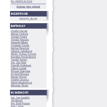
Re: ARSFILM 2019
Zobraz více výpisů
INZSYS_BLOK
Ondřej Herold
Marek Fedrsel
Tomáš Ondra
Tomáš Hazuka
Nataniel Milota
Frederik Černík
Michal Šimeček
Viktorie Jahelkov
MUDr. Dušan Červeň
Karolina Hovězákov
Tomáš Schön
Ing. Jan Štok
Zdeněk Kulhánek
Liliana Lesiak
Roman Rakytiak
Kryštof Březina
Martin Petruň
Ondřej Unucka
Alena Mautnerov
Miroslav Štván
Ing. Jan Kadlčík
Jiří Bene
Ing. Emil Pražan
Petr Lášek