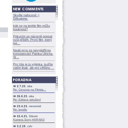
Skvěle nafocené:-)
Děkujeme.
kde se na tenhle film můžu
kouknout?
Pokusím se názorně popsat
svůj příběh. První film, který
jse
Nedá mi to se nevyjádřit ke
konstatování Patrika Ulricha.
St
Pro Vás je to výjimka, tvoříte
zatím jinak, ale pro většinu
2.7.23
, sika
Re: Cenzura na Filmda...
26.6.23
, sika
Re: Editace sdružení
23.4.23
, mesrsmid
Re: lepidlo
22.4.21
, Slávek
Kamera Sony HXR-NX3
3.2.19
, csfv