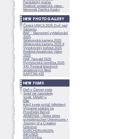
Pardubický kraťas
Rodinné amatérské video -
Memoriál Zdeňka Kopky
Česká UNICA 2026 Zruč nad
Sázavou
BAF - Slavnostní vyhlašování
2025
Střekovská kamera 2025
Střekovská kamera 2025 II
Vysokovský kohout 2025
Rodinné Amatérské Video
2025
HAF Tanvald 2025
Rychnovská osmička 2025
XXI. Festival leteckých
amatérských filmů
KAPITÁN KID
Deň v Čiernej vode
Snáď nie naposledy
Vznik TANAP-u
Ellie
Když kvete pcháč bělohlavý
Výtvarné setkání na
Prostřední Bečvě
ARMONÍA – Reise eines
schöpferisch
en Universums •
Journey of a Creative
Universe
DURCHDRUNGEN
·
INFUSED
KATOPTRIK