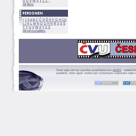
U
Ú
V
W
X
Y
Z
All films
(
1
5
A
B
C
Č
D
Ď
E
F
G
H
Ch
I
J
K
L
M
N
Ó
O
P
R
Ř
S
Ś
Ť
T
U
V
W
X
Y
Z
All personalities
Tento web site byl vytvořen prostřednictvím
phpRS
- redakční
produktů, firem apod. mohou být ochrannými známkami nebo r