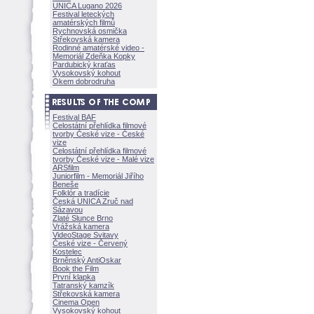
UNICA Lugano 2026
Festival leteckých
amatérských filmů
Rychnovská osmička
Střekovská kamera
Rodinné amatérské video -
Memoriál Zdeňka Kopky
Pardubický kraťas
Vysokovský kohout
Okem dobrodruha
Festival BAF
Celostátní přehlídka filmové
tvorby České vize - České
vize
Celostátní přehlídka filmové
tvorby České vize - Malé vize
ARSfilm
Juniorfilm - Memoriál Jiřího
Beneše
Folklór a tradície
Česká UNICA Zruč nad
Sázavou
Zlaté Slunce Brno
Vrážská kamera
VideoStage Svitavy
České vize - Červený
Kostelec
Brněnský AntiOskar
Book the Film
První klapka
Tatranský kamzík
Střekovská kamera
Cinema Open
Vysokovský kohout