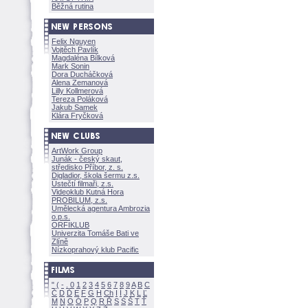
Běžná rutina
Felix Nguyen
Vojtěch Pavlík
Magdaléna Bílkov
Mark Sonin
Dora Ducháčkov
Alena Zemanov
Lilly Kollmerov
Tereza Polákov
Jakub Samek
Klára Fryčkov
ArtWork Group
Junák - český skaut,
středisko Příbor, z. s.
Digladior, škola šermu z.s.
Ústečtí filmaři, z.s.
Videoklub Kutná Hora
PROBILUM, z.s.
Umělecká agentura Ambrozia
o.p.s.
ORFIKLUB
Univerzita Tomáše Bati ve
Zlíně
Nízkoprahový klub Pacific
"
(
-
.
0
1
2
3
4
5
6
7
8
9
A
B
C
Č
D
Ď
E
F
G
H
Ch
I
Í
J
K
L
Ľ
M
N
O
Ó
P
Q
R
Ř
S
Ś
T
Ť