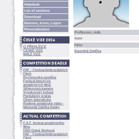
Helpdesk
List of sections
Download
Banners, Icons, Logos
Personalization
Proffession, skills
Autor
Films
O PŘEHLÍDCE
ČESKÉ VIZE
Kouzelná čepička
MALÉ VIZE
FAF - Festival Ambroziádních
Filmů
Rychnovská osmička
Festival leteckých
amatérských filmů
Střekovská kamera
Vysokovský kohout
Pardubický kraťas
Okem dobrodruha
Rodinné amatérské video -
Memoriál Zdeňka Kopky
F.A.F. festival amatérského
filmu
HAH Dolná Strehov
FAF - Festival Ambroziádních
Filmů