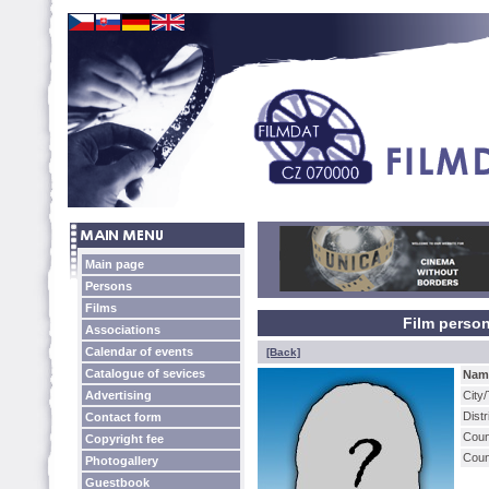
Main page
Persons
Films
Film person
Associations
Calendar of events
[Back]
Catalogue of sevices
Nam
Advertising
City
Distr
Contact form
Coun
Copyright fee
Coun
Photogallery
Guestbook