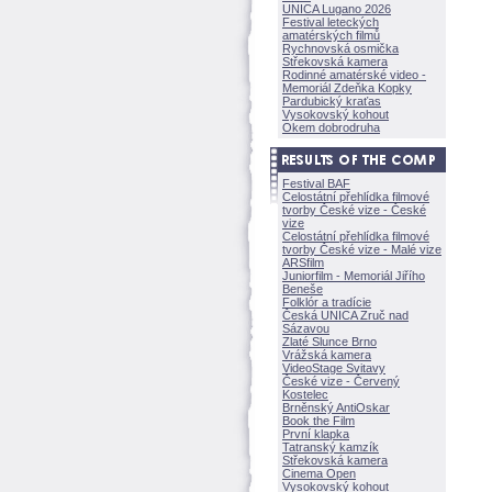
UNICA Lugano 2026
Festival leteckých
amatérských filmů
Rychnovská osmička
Střekovská kamera
Rodinné amatérské video -
Memoriál Zdeňka Kopky
Pardubický kraťas
Vysokovský kohout
Okem dobrodruha
Festival BAF
Celostátní přehlídka filmové
tvorby České vize - České
vize
Celostátní přehlídka filmové
tvorby České vize - Malé vize
ARSfilm
Juniorfilm - Memoriál Jiřího
Beneše
Folklór a tradície
Česká UNICA Zruč nad
Sázavou
Zlaté Slunce Brno
Vrážská kamera
VideoStage Svitavy
České vize - Červený
Kostelec
Brněnský AntiOskar
Book the Film
První klapka
Tatranský kamzík
Střekovská kamera
Cinema Open
Vysokovský kohout