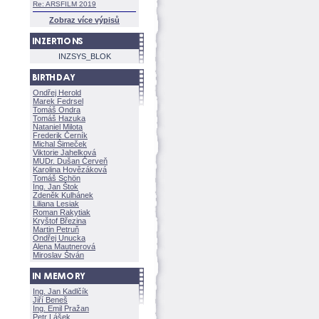
Re: ARSFILM 2019
Zobraz více výpisů
INZSYS_BLOK
Ondřej Herold
Marek Fedrsel
Tomáš Ondra
Tomáš Hazuka
Nataniel Milota
Frederik Černík
Michal Šimeček
Viktorie Jahelkov
MUDr. Dušan Červeň
Karolina Hovězákov
Tomáš Schön
Ing. Jan Štok
Zdeněk Kulhánek
Liliana Lesiak
Roman Rakytiak
Kryštof Březina
Martin Petruň
Ondřej Unucka
Alena Mautnerov
Miroslav Štván
Ing. Jan Kadlčík
Jiří Bene
Ing. Emil Pražan
Petr Lášek