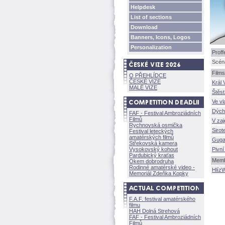
Helpdesk
List of sections
Download
Banners, Icons, Logos
Personalization
Proff
Scéná
Films
O PŘEHLÍDCE
ČESKÉ VIZE
Král 
MALÉ VIZE
těst
Ve vl
Dých
FAF - Festival Ambroziádních
Filmů
V zaj
Rychnovská osmička
Sirot
Festival leteckých
amatérských filmů
Gug
Střekovská kamera
Vysokovský kohout
Pivní
Pardubický kraťas
Membe
Okem dobrodruha
Rodinné amatérské video -
Hlíz
Memoriál Zdeňka Kopky
F.A.F. festival amatérského
filmu
HAH Dolná Strehov
FAF - Festival Ambroziádních
Filmů