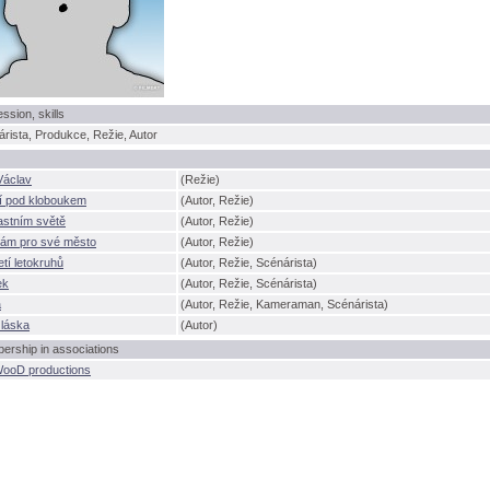
ession, skills
rista, Produkce, Režie, Autor
Václav
(Režie)
í pod kloboukem
(Autor, Režie)
astním světě
(Autor, Režie)
ám pro své město
(Autor, Režie)
etí letokruhů
(Autor, Režie, Scénárista)
ek
(Autor, Režie, Scénárista)
a
(Autor, Režie, Kameraman, Scénárista)
 láska
(Autor)
rship in associations
WooD productions