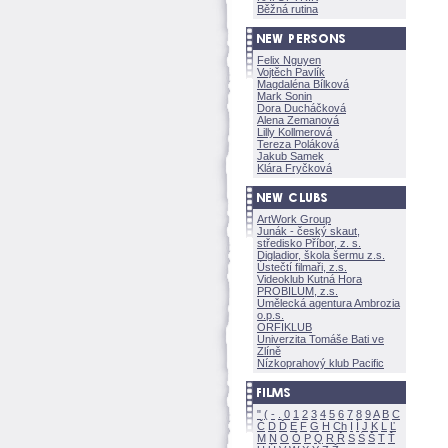
Běžná rutina
Felix Nguyen
Vojtěch Pavlík
Magdaléna Bílkov
Mark Sonin
Dora Ducháčkov
Alena Zemanov
Lilly Kollmerov
Tereza Polákov
Jakub Samek
Klára Fryčkov
ArtWork Group
Junák - český skaut,
středisko Příbor, z. s.
Digladior, škola šermu z.s.
Ústečtí filmaři, z.s.
Videoklub Kutná Hora
PROBILUM, z.s.
Umělecká agentura Ambrozia
o.p.s.
ORFIKLUB
Univerzita Tomáše Bati ve
Zlíně
Nízkoprahový klub Pacific
"
(
-
.
0
1
2
3
4
5
6
7
8
9
A
B
C
Č
D
Ď
E
F
G
H
Ch
I
Í
J
K
L
Ľ
M
N
O
Ó
P
Q
R
Ř
S
Ś
T
Ť