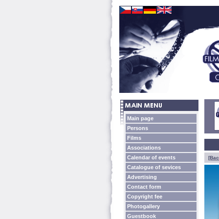
Main page
Persons
Films
Associations
Calendar of events
[Bac
Catalogue of sevices
Advertising
Contact form
Copyright fee
Photogallery
Guestbook