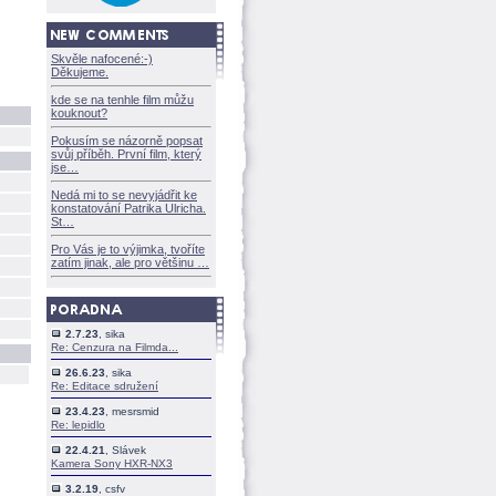
Skvěle nafocené:-)
Děkujeme.
kde se na tenhle film můžu
kouknout?
Pokusím se názorně popsat
svůj příběh. První film, který
jse
Nedá mi to se nevyjádřit ke
konstatování Patrika Ulricha.
St
Pro Vás je to výjimka, tvoříte
zatím jinak, ale pro většinu
2.7.23
, sika
Re: Cenzura na Filmda...
26.6.23
, sika
Re: Editace sdružení
23.4.23
, mesrsmid
Re: lepidlo
22.4.21
, Slávek
Kamera Sony HXR-NX3
3.2.19
, csfv