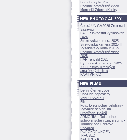
Pardubický kraťas
Rodinné amatérské video -
Memoriál Zdeňka Kopky
Česká UNICA 2026 Zruč nad
Sázavou
BAF - Slavnostní vyhlašování
2025
Střekovská kamera 2025
Střekovská kamera 2025 II
Vysokovský kohout 2025
Rodinné Amatérské Video
2025
HAF Tanvald 2025
Rychnovská osmička 2025
XXI. Festival leteckých
amatérských filmů
KAPITÁN KID
Deň v Čiernej vode
Snáď nie naposledy
Vznik TANAP-u
Ellie
Když kvete pcháč bělohlavý
Výtvarné setkání na
Prostřední Bečvě
ARMONÍA – Reise eines
schöpferisch
en Universums •
Journey of a Creative
Universe
DURCHDRUNGEN
·
INFUSED
KATOPTRIK