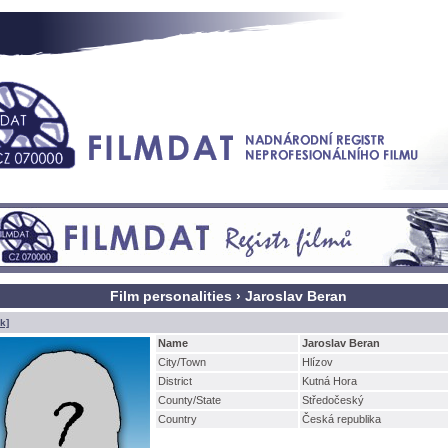
Film personalities › Jaroslav Beran
k]
Name
Jaroslav Beran
City/Town
Hlízov
District
Kutná Hora
County/State
Středočeský
Country
Česká republika