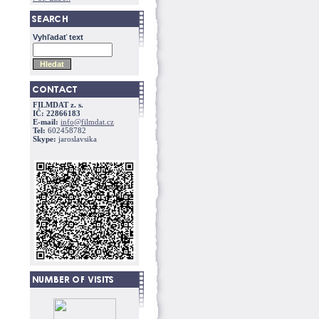
Vyhľadať text
FILMDAT z. s.
IČ: 22866183
E-mail:
info@filmdat.cz
Tel:
602458782
Skype:
jaroslavsika