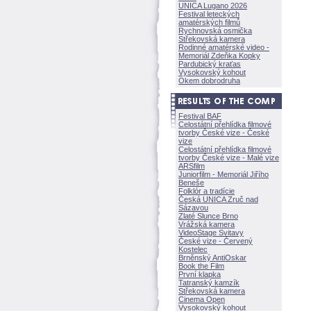
UNICA Lugano 2026
Festival leteckých
amatérských filmů
Rychnovská osmička
Střekovská kamera
Rodinné amatérské video -
Memoriál Zdeňka Kopky
Pardubický kraťas
Vysokovský kohout
Okem dobrodruha
Festival BAF
Celostátní přehlídka filmové
tvorby České vize - České
vize
Celostátní přehlídka filmové
tvorby České vize - Malé vize
ARSfilm
Juniorfilm - Memoriál Jiřího
Beneše
Folklór a tradície
Česká UNICA Zruč nad
Sázavou
Zlaté Slunce Brno
Vrážská kamera
VideoStage Svitavy
České vize - Červený
Kostelec
Brněnský AntiOskar
Book the Film
První klapka
Tatranský kamzík
Střekovská kamera
Cinema Open
Vysokovský kohout