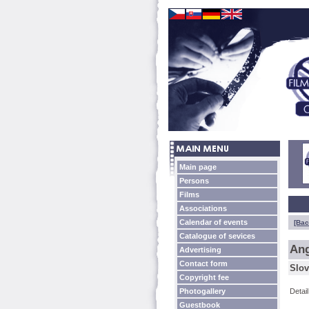
Main page
Persons
Films
Associations
Calendar of events
[Bac
Catalogue of sevices
Ang
Advertising
Contact form
Slov
Copyright fee
Photogallery
Detai
Guestbook