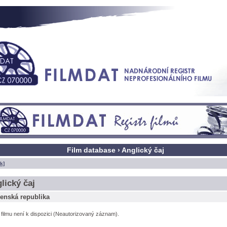
Film database › Anglický čaj
k]
lický čaj
enská republika
l filmu není k dispozici (Neautorizovaný záznam).