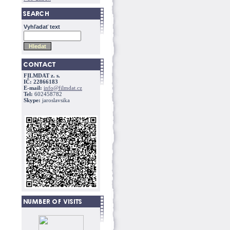
Vyhľadať text
FILMDAT z. s.
IČ: 22866183
E-mail:
info@filmdat.cz
Tel:
602458782
Skype:
jaroslavsika