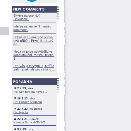
Skvěle nafocené:-)
Děkujeme.
kde se na tenhle film můžu
kouknout?
Pokusím se názorně popsat
svůj příběh. První film, který
jse
Nedá mi to se nevyjádřit ke
konstatování Patrika Ulricha.
St
Pro Vás je to výjimka, tvoříte
zatím jinak, ale pro většinu
2.7.23
, sika
Re: Cenzura na Filmda...
26.6.23
, sika
Re: Editace sdružení
23.4.23
, mesrsmid
Re: lepidlo
22.4.21
, Slávek
Kamera Sony HXR-NX3
3.2.19
, csfv