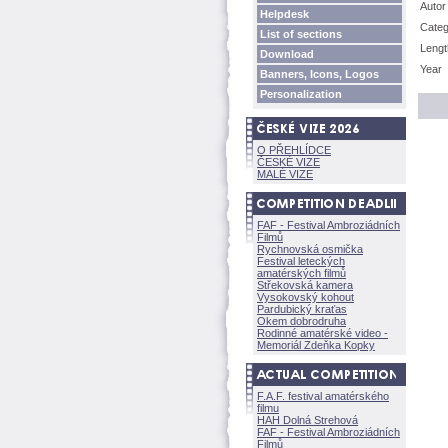
Autor
Helpdesk
Cate
List of sections
Lengt
Download
Year
Banners, Icons, Logos
Personalization
O PŘEHLÍDCE
ČESKÉ VIZE
MALÉ VIZE
FAF - Festival Ambroziádních
Filmů
Rychnovská osmička
Festival leteckých
amatérských filmů
Střekovská kamera
Vysokovský kohout
Pardubický kraťas
Okem dobrodruha
Rodinné amatérské video -
Memoriál Zdeňka Kopky
F.A.F. festival amatérského
filmu
HAH Dolná Strehov
FAF - Festival Ambroziádních
Filmů