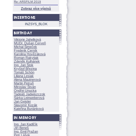
Re: ARSFILM 2019
Zobraz více výpisů
INZSYS_BLOK
Viktorie Jahelkov
MUDr. Dušan Červeň
Michal Šimeček
Frederik Černík
Karolina Hovězákov
Roman Rakytiak
Zdeněk Kulhánek
Ing. Jan Štok
Kryštof Březina
Tomáš Schön
Liliana Lesiak
Alena Mautnerov
Martin Petruň
Miroslav Štván
Ondřej Unucka
Tadeáš Jadwiszczok
rka Leinweberov
Jan Geisler
Slavomír Kozák
Kateřina Buriánkov
Ing. Jan Kadlčík
Jiří Bene
Ing. Emil Pražan
Petr Lášek