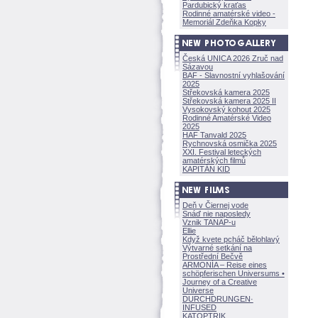
Pardubický kraťas
Rodinné amatérské video -
Memoriál Zdeňka Kopky
Česká UNICA 2026 Zruč nad
Sázavou
BAF - Slavnostní vyhlašování
2025
Střekovská kamera 2025
Střekovská kamera 2025 II
Vysokovský kohout 2025
Rodinné Amatérské Video
2025
HAF Tanvald 2025
Rychnovská osmička 2025
XXI. Festival leteckých
amatérských filmů
KAPITÁN KID
Deň v Čiernej vode
Snáď nie naposledy
Vznik TANAP-u
Ellie
Když kvete pcháč bělohlavý
Výtvarné setkání na
Prostřední Bečvě
ARMONÍA – Reise eines
schöpferisch
en Universums •
Journey of a Creative
Universe
DURCHDRUNGEN
·
INFUSED
KATOPTRIK