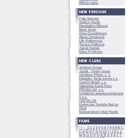
Běžná rutina
Felix Nguyen
Vojtěch Pavlík
Magdaléna Bílkov
Mark Sonin
Dora Ducháčkov
Alena Zemanov
Lilly Kollmerov
Tereza Polákov
Jakub Samek
Klára Fryčkov
ArtWork Group
Junák - český skaut,
středisko Příbor, z. s.
Digladior, škola šermu z.s.
Ústečtí filmaři, z.s.
Videoklub Kutná Hora
PROBILUM, z.s.
Umělecká agentura Ambrozia
o.p.s.
ORFIKLUB
Univerzita Tomáše Bati ve
Zlíně
Nízkoprahový klub Pacific
"
(
-
.
0
1
2
3
4
5
6
7
8
9
A
B
C
Č
D
Ď
E
F
G
H
Ch
I
Í
J
K
L
Ľ
M
N
O
Ó
P
Q
R
Ř
S
Ś
T
Ť