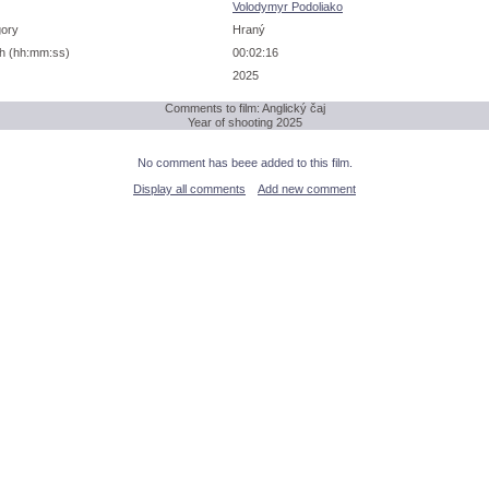
Volodymyr Podoliako
gory
Hraný
h (hh:mm:ss)
00:02:16
2025
Comments to film: Anglický čaj
Year of shooting 2025
No comment has beee added to this film.
Display all comments
Add new comment