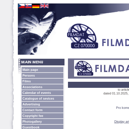
Main page
Persons
Films
Associations
to arti
Calendar of events
dated 01.10.2025, 
Catalogue of sevices
Advertising
Pro kome
Contact form
Copyright fee
Photogallery
Display ar
Guestbook