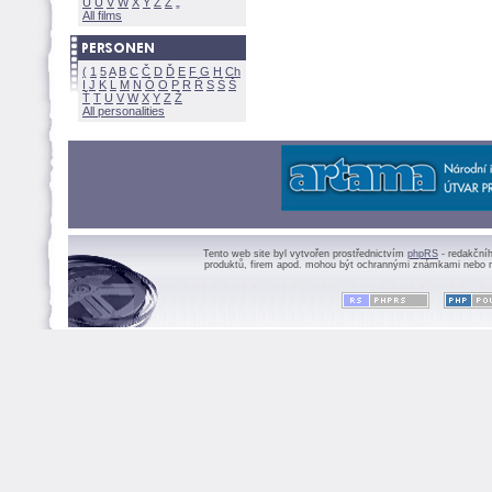
U
Ú
V
W
X
Y
Z
All films
(
1
5
A
B
C
Č
D
Ď
E
F
G
H
Ch
I
J
K
L
M
N
Ó
O
P
R
Ř
S
Ś
Ť
T
U
V
W
X
Y
Z
All personalities
Tento web site byl vytvořen prostřednictvím
phpRS
- redakční
produktů, firem apod. mohou být ochrannými známkami nebo r