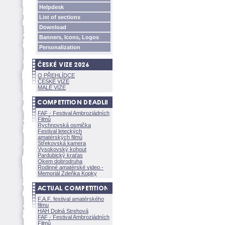
Helpdesk
List of sections
Download
Banners, Icons, Logos
Personalization
O PŘEHLÍDCE
ČESKÉ VIZE
MALÉ VIZE
FAF - Festival Ambroziádních
Filmů
Rychnovská osmička
Festival leteckých
amatérských filmů
Střekovská kamera
Vysokovský kohout
Pardubický kraťas
Okem dobrodruha
Rodinné amatérské video -
Memoriál Zdeňka Kopky
F.A.F. festival amatérského
filmu
HAH Dolná Strehov
FAF - Festival Ambroziádních
Filmů