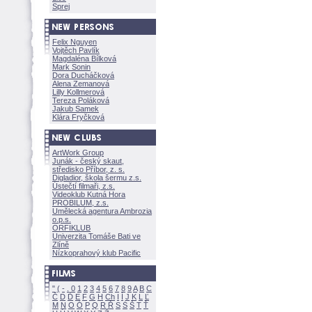
Sprej
Felix Nguyen
Vojtěch Pavlík
Magdaléna Bílkov
Mark Sonin
Dora Ducháčkov
Alena Zemanov
Lilly Kollmerov
Tereza Polákov
Jakub Samek
Klára Fryčkov
ArtWork Group
Junák - český skaut,
středisko Příbor, z. s.
Digladior, škola šermu z.s.
Ústečtí filmaři, z.s.
Videoklub Kutná Hora
PROBILUM, z.s.
Umělecká agentura Ambrozia
o.p.s.
ORFIKLUB
Univerzita Tomáše Bati ve
Zlíně
Nízkoprahový klub Pacific
"
(
-
.
0
1
2
3
4
5
6
7
8
9
A
B
C
Č
D
Ď
E
F
G
H
Ch
I
Í
J
K
L
Ľ
M
N
O
Ó
P
Q
R
Ř
S
Ś
T
Ť