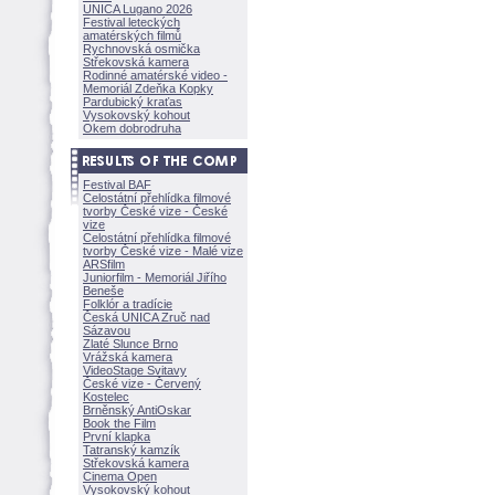
UNICA Lugano 2026
Festival leteckých
amatérských filmů
Rychnovská osmička
Střekovská kamera
Rodinné amatérské video -
Memoriál Zdeňka Kopky
Pardubický kraťas
Vysokovský kohout
Okem dobrodruha
Festival BAF
Celostátní přehlídka filmové
tvorby České vize - České
vize
Celostátní přehlídka filmové
tvorby České vize - Malé vize
ARSfilm
Juniorfilm - Memoriál Jiřího
Beneše
Folklór a tradície
Česká UNICA Zruč nad
Sázavou
Zlaté Slunce Brno
Vrážská kamera
VideoStage Svitavy
České vize - Červený
Kostelec
Brněnský AntiOskar
Book the Film
První klapka
Tatranský kamzík
Střekovská kamera
Cinema Open
Vysokovský kohout