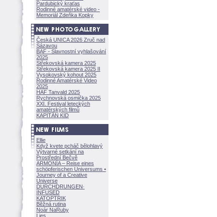
Pardubický kraťas
Rodinné amatérské video -
Memoriál Zdeňka Kopky
Česká UNICA 2026 Zruč nad
Sázavou
BAF - Slavnostní vyhlašování
2025
Střekovská kamera 2025
Střekovská kamera 2025 II
Vysokovský kohout 2025
Rodinné Amatérské Video
2025
HAF Tanvald 2025
Rychnovská osmička 2025
XXI. Festival leteckých
amatérských filmů
KAPITÁN KID
Ellie
Když kvete pcháč bělohlavý
Výtvarné setkání na
Prostřední Bečvě
ARMONÍA – Reise eines
schöpferisch
en Universums •
Journey of a Creative
Universe
DURCHDRUNGEN
·
INFUSED
KATOPTRIK
Běžná rutina
Noár NaRuby
Lies