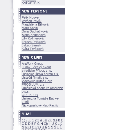
KATOPTRIK
Felix Nguyen
Vojtěch Pavlík
Magdaléna Bílkov
Mark Sonin
Dora Ducháčkov
Alena Zemanov
Lilly Kollmerov
Tereza Polákov
Jakub Samek
Klára Fryčkov
ArtWork Group
Junák - český skaut,
středisko Příbor, z. s.
Digladior, škola šermu z.s.
Ústečtí filmaři, z.s.
Videoklub Kutná Hora
PROBILUM, z.s.
Umělecká agentura Ambrozia
o.p.s.
ORFIKLUB
Univerzita Tomáše Bati ve
Zlíně
Nízkoprahový klub Pacific
"
(
-
.
0
1
2
3
4
5
6
7
8
9
A
B
C
Č
D
Ď
E
F
G
H
Ch
I
Í
J
K
L
Ľ
M
N
O
Ó
P
Q
R
Ř
S
Ś
T
Ť