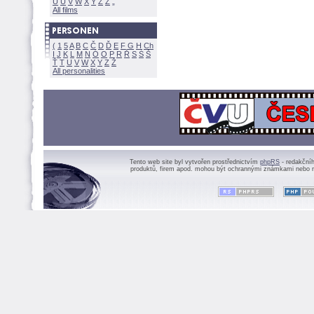
U
Ú
V
W
X
Y
Z
All films
(
1
5
A
B
C
Č
D
Ď
E
F
G
H
Ch
I
J
K
L
M
N
Ó
O
P
R
Ř
S
Ś
Ť
T
U
V
W
X
Y
Z
All personalities
Tento web site byl vytvořen prostřednictvím
phpRS
- redakční
produktů, firem apod. mohou být ochrannými známkami nebo r