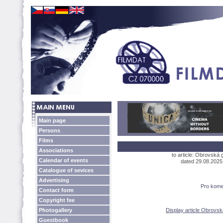
Main page
Persons
Films
Associations
to article: Obrovská
Calendar of events
dated 29.08.2025, 
Catalogue of sevices
Advertising
Pro kome
Contact form
Copyright fee
Photogallery
Display article Obrovs
Guestbook