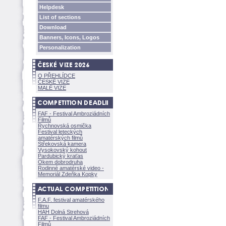
Helpdesk
List of sections
Download
Banners, Icons, Logos
Personalization
O PŘEHLÍDCE
ČESKÉ VIZE
MALÉ VIZE
FAF - Festival Ambroziádních
Filmů
Rychnovská osmička
Festival leteckých
amatérských filmů
Střekovská kamera
Vysokovský kohout
Pardubický kraťas
Okem dobrodruha
Rodinné amatérské video -
Memoriál Zdeňka Kopky
F.A.F. festival amatérského
filmu
HAH Dolná Strehov
FAF - Festival Ambroziádních
Filmů