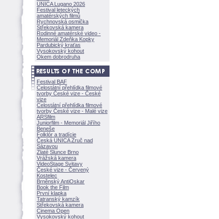
UNICA Lugano 2026
Festival leteckých
amatérských filmů
Rychnovská osmička
Střekovská kamera
Rodinné amatérské video -
Memoriál Zdeňka Kopky
Pardubický kraťas
Vysokovský kohout
Okem dobrodruha
Festival BAF
Celostátní přehlídka filmové
tvorby České vize - České
vize
Celostátní přehlídka filmové
tvorby České vize - Malé vize
ARSfilm
Juniorfilm - Memoriál Jiřího
Beneše
Folklór a tradície
Česká UNICA Zruč nad
Sázavou
Zlaté Slunce Brno
Vrážská kamera
VideoStage Svitavy
České vize - Červený
Kostelec
Brněnský AntiOskar
Book the Film
První klapka
Tatranský kamzík
Střekovská kamera
Cinema Open
Vysokovský kohout