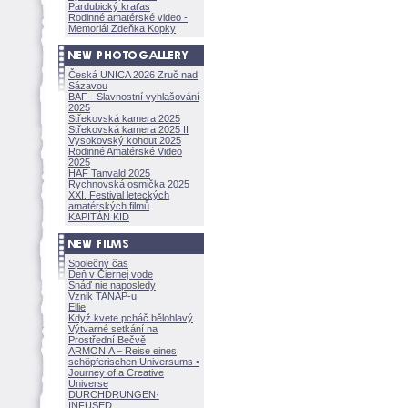
Pardubický kraťas
Rodinné amatérské video -
Memoriál Zdeňka Kopky
Česká UNICA 2026 Zruč nad
Sázavou
BAF - Slavnostní vyhlašování
2025
Střekovská kamera 2025
Střekovská kamera 2025 II
Vysokovský kohout 2025
Rodinné Amatérské Video
2025
HAF Tanvald 2025
Rychnovská osmička 2025
XXI. Festival leteckých
amatérských filmů
KAPITÁN KID
Společný čas
Deň v Čiernej vode
Snáď nie naposledy
Vznik TANAP-u
Ellie
Když kvete pcháč bělohlavý
Výtvarné setkání na
Prostřední Bečvě
ARMONÍA – Reise eines
schöpferisch
en Universums •
Journey of a Creative
Universe
DURCHDRUNGEN
·
INFUSED