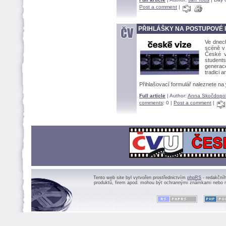
Post a comment
|
PŘIHLÁŠKY NA POSTUPOVÉ 
Ve dnech
scéně v 
České v
students
generac
tradici 
Přihlašovací formulář naleznete na
Full article
| Author:
Anna Skočdop
comments
: 0 |
Post a comment
|
Tento web site byl vytvořen prostřednictvím
phpRS
- redakční
produktů, firem apod. mohou být ochrannými známkami nebo r