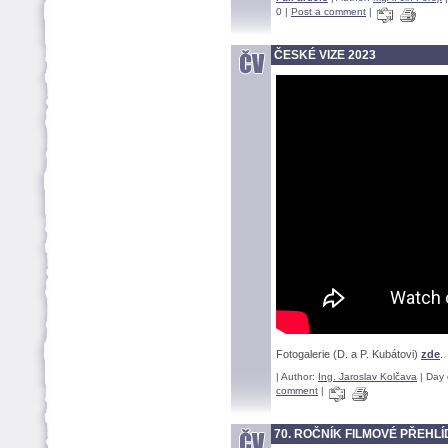
0 |
Post a comment
|
ČESKÉ VIZE 2023
Fotogalerie (D. a P. Kubátovi)
zde
.
| Author:
Ing. Jaroslav Kolčava
| Day 
comment
|
70. ROČNÍK FILMOVÉ PŘEHLÍD