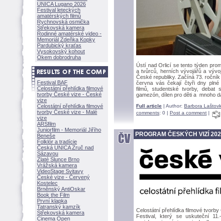
UNICA Lugano 2026
Festival leteckých
amatérských filmů
Rychnovská osmička
Střekovská kamera
Rodinné amatérské video -
Memoriál Zdeňka Kopky
Pardubický kraťas
Vysokovský kohout
Okem dobrodruha
Ústí nad Orlicí se tento týden pro
a tvůrců, herních vývojářů a výv
České republiky. Začíná 73. ročník 
Festival BAF
června vás čekají čtyři dny plné
Celostátní přehlídka filmové
filmů, studentské tvorby, debat
tvorby České vize - České
gamezón, dílen pro děti a mnoho da
vize
Celostátní přehlídka filmové
Full article
| Author:
Barbora Laštov
tvorby České vize - Malé
comments
: 0 |
Post a comment
|
vize
ARSfilm
Juniorfilm - Memoriál Jiřího
PROGRAM ČESKÝCH VIZÍ 202
Beneše
Folklór a tradície
Česká UNICA Zruč nad
Sázavou
Zlaté Slunce Brno
Vrážská kamera
VideoStage Svitavy
České vize - Červený
Kostelec
Brněnský AntiOskar
Book the Film
První klapka
Tatranský kamzík
Celostátní přehlídka filmové tvorby
Střekovská kamera
Festival, který se uskuteční 11
Cinema Open