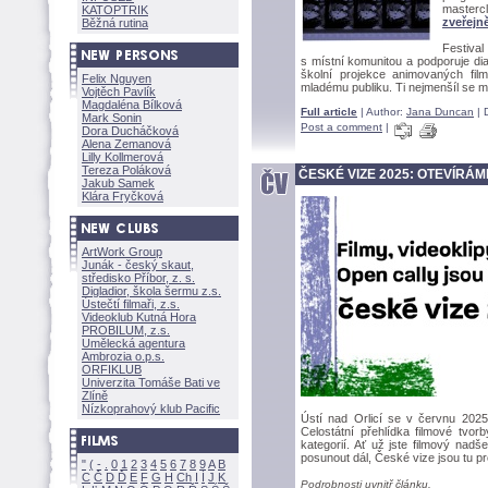
masterc
KATOPTRIK
zveřejn
Běžná rutina
Festiva
s místní komunitou a podporuje di
kolní projekce animovaných fi
Felix Nguyen
mladému publiku. Ti nejmenšíl se m
Vojtěch Pavlík
Magdaléna Bílkov
Full article
| Author:
Jana Duncan
| 
Mark Sonin
Post a comment
|
Dora Ducháčkov
Alena Zemanov
Lilly Kollmerov
Tereza Polákov
ČESKÉ VIZE 2025: OTEVÍRÁM
Jakub Samek
Klára Fryčkov
ArtWork Group
Junák - český skaut,
středisko Příbor, z. s.
Digladior, škola šermu z.s.
Ústečtí filmaři, z.s.
Videoklub Kutná Hora
PROBILUM, z.s.
Umělecká agentura
Ambrozia o.p.s.
ORFIKLUB
Univerzita Tomáše Bati ve
Zlíně
Nízkoprahový klub Pacific
Ústí nad Orlicí se v červnu 2025 
Celostátní přehlídka filmové tvo
kategorií. Ať už jste filmový nad
posunout dál, České vize jsou tu pr
"
(
-
.
0
1
2
3
4
5
6
7
8
9
A
B
C
Č
D
Ď
E
F
G
H
Ch
I
Í
J
K
Podrobnosti uvnitř článku.