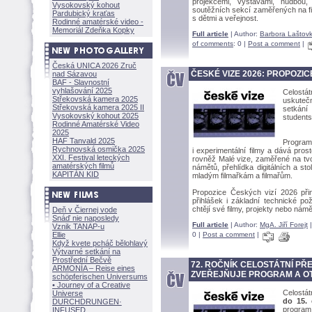
projekcemi, výstavami, hudbou
Vysokovský kohout
soutěžních sekcí zaměřených na f
Pardubický kraťas
s dětmi a veřejnost.
Rodinné amatérské video -
Memoriál Zdeňka Kopky
Full article
| Author:
Barbora Laštov
of comments
: 0 |
Post a comment
|
Česká UNICA 2026 Zruč
ČESKÉ VIZE 2026: PROPOZI
nad Sázavou
BAF - Slavnostní
vyhlašování 2025
Celostá
Střekovská kamera 2025
uskuteč
Střekovská kamera 2025 II
setkání
Vysokovský kohout 2025
students
Rodinné Amatérské Video
2025
HAF Tanvald 2025
Program
Rychnovská osmička 2025
i experimentální filmy a dává pro
XXI. Festival leteckých
rovněž Malé vize, zaměřené na tvo
amatérských filmů
námětů, přehlídka digitálních a st
KAPITÁN KID
mladým filmařkám a filmařům.
Propozice Českých vizí 2026 přin
přihlášek i základní technické po
chtějí své filmy, projekty nebo námět
Deň v Čiernej vode
Snáď nie naposledy
Full article
| Author:
MgA. Jiří Forejt
|
Vznik TANAP-u
Ellie
0 |
Post a comment
|
Když kvete pcháč bělohlavý
Výtvarné setkání na
Prostřední Bečvě
72. ROČNÍK CELOSTÁTNÍ PŘ
ARMONÍA – Reise eines
ZVEŘEJŇUJE PROGRAM A O
schöpferisch
en Universums
• Journey of a Creative
Celostát
Universe
do 15. 
DURCHDRUNGEN
·
program
INFUSED