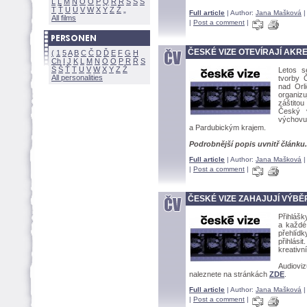
L
Ľ
M
N
O
Ó
P
Q
R
Ř
S
Ś
T
Ť
U
Ú
V
W
X
Y
Z
Full article
| Author:
Jana Maškov
|
All films
|
Post a comment
|
ČESKÉ VIZE OTEVÍRAJÍ AKR
(
1
5
A
B
C
Č
D
Ď
E
F
G
H
Ch
I
J
K
L
M
N
Ó
O
P
R
Ř
S
Ś
Ť
T
U
V
W
X
Y
Z
Letos s
All personalities
tvorby 
nad Orl
organiz
záštitou
Český v
výchovu
a Pardubickým krajem.
Podrobnější popis uvnitř článku.
Full article
| Author:
Jana Maškov
|
|
Post a comment
|
ČESKÉ VIZE ZAHAJUJÍ VÝBĚR
Přihlášk
a každé
přehlíd
přihlási
kreativn
Audioviz
naleznete na stránkách
ZDE
.
Full article
| Author:
Jana Maškov
|
|
Post a comment
|