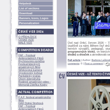
Helpdesk
List of sections
Download
Banners, Icons, Logos
Personalization
O PŘEHLÍDCE
ČESKÉ VIZE
MALÉ VIZE
Ústí nad Orlicí, červen 2026 – 73
úspěšně za námi. Během čtyř dnů se
herních vývojářů, pedagogů, stud
programových bloků
, ve kterýc
diváků a divaček
a akreditovalo s
FAF - Festival
Ambroziádních Filmů
Full article
| Author:
Barbora Laštov
Rychnovská osmička
comments
: 0 |
Post a comment
|
Festival leteckých
amatérských filmů
Střekovská kamera
Vysokovský kohout
ČESKÉ VIZE - UŽ TENTO ČT
Pardubický kraťas
Okem dobrodruha
Rodinné amatérské video -
Memoriál Zdeňka Kopky
F.A.F. festival amatérského
filmu
HAH Dolná Strehov
FAF - Festival
Ambroziádních Filmů