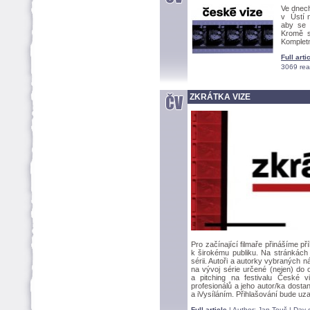
Ve dnech
v Ústí n
aby se s
Kromě s
Komplet
Full arti
3069 rea
ZKRÁTKA VIZE
Pro začínající filmaře přinášíme př
k širokému publiku. Na stránkác
sérii. Autoři a autorky vybranýc
na vývoj série určené (nejen) do o
a pitching na festivalu České v
profesionálů a jeho autor/ka dosta
a iVysíláním. Přihlašování bude u
Full article
| Author:
Jan Tou
| Day 