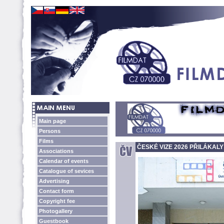
Main page
Persons
Films
ČESKÉ VIZE 2026 PŘILÁKALY
Associations
Calendar of events
Catalogue of sevices
Advertising
Contact form
Copyright fee
Photogallery
Guestbook