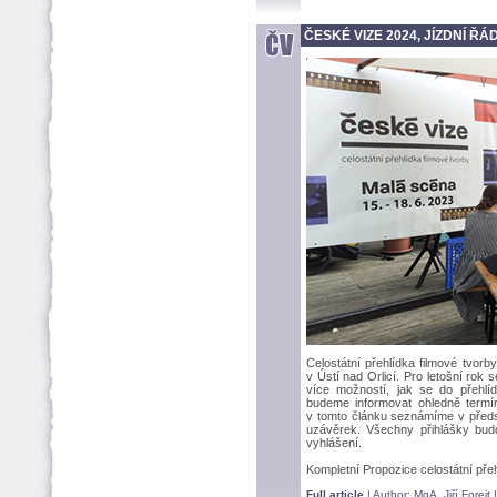
ČESKÉ VIZE 2024, JÍZDNÍ ŘÁ
Celostátní přehlídka filmové tvor
v Ústí nad Orlicí. Pro letošní rok 
více možností, jak se do přehlíd
budeme informovat ohledně termín
v tomto článku seznámíme v předs
uzávěrek. Všechny přihlášky bud
vyhlášení.
Kompletní Propozice celostátní pře
Full article
| Author:
MgA. Jiří Forejt
|